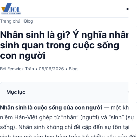
Me
Trang chủ
Blog
Nhân sinh là gì? Ý nghĩa nhân
sinh quan trong cuộc sống
con người
Bởi
Fenwick Trần
•
05/06/2026
•
Blog
Mục lục
Nhân sinh là cuộc sống của con người
— một khái
niệm Hán-Việt ghép từ “nhân” (người) và “sinh” (sự
sống). Nhân sinh không chỉ đề cập đến sự tồn tại
sinh học mà còn bao hàm toàn bộ chiều sâu của đời