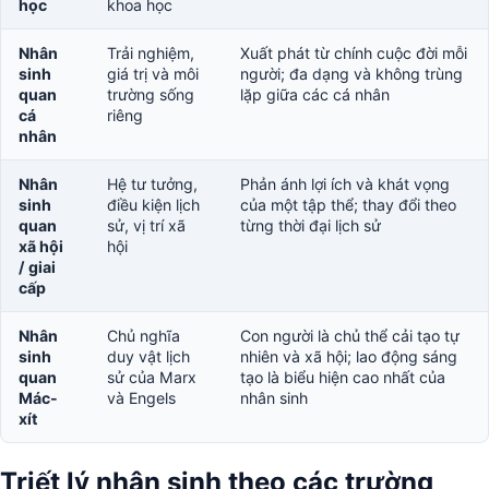
học
khoa học
Nhân
Trải nghiệm,
Xuất phát từ chính cuộc đời mỗi
sinh
giá trị và môi
người; đa dạng và không trùng
quan
trường sống
lặp giữa các cá nhân
cá
riêng
nhân
Nhân
Hệ tư tưởng,
Phản ánh lợi ích và khát vọng
sinh
điều kiện lịch
của một tập thể; thay đổi theo
quan
sử, vị trí xã
từng thời đại lịch sử
xã hội
hội
/ giai
cấp
Nhân
Chủ nghĩa
Con người là chủ thể cải tạo tự
sinh
duy vật lịch
nhiên và xã hội; lao động sáng
quan
sử của Marx
tạo là biểu hiện cao nhất của
Mác-
và Engels
nhân sinh
xít
Triết lý nhân sinh theo các trường