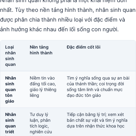
Nhân sinh quan không phải là một khái niệm đơn
nhất. Tùy theo nền tảng hình thành, nhân sinh quan
được phân chia thành nhiều loại với đặc điểm và
ảnh hưởng khác nhau đến lối sống con người.
Loại
Nền tảng
Đặc điểm cốt lõi
nhân
hình thành
sinh
quan
Nhân
Niềm tin vào
Tìm ý nghĩa sống qua sự an bài
sinh
đấng tối cao,
của thánh thần; coi trọng đời
quan
giáo lý thiêng
sống tâm linh và chuẩn mực
tôn
liêng
đạo đức tôn giáo
giáo
Nhân
Tư duy lý
Tiếp cận bằng lý trí; xem xét
sinh
luận, phân
bản chất sự vật và tìm ý nghĩa
quan
tích logic,
dựa trên nhận thức khoa học
triết
nghiên cứu