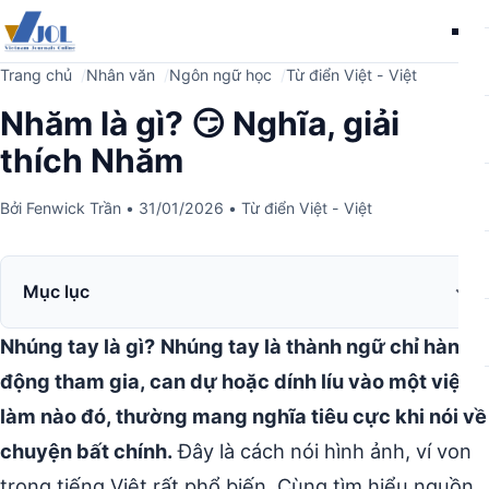
Me
Trang chủ
Nhân văn
Ngôn ngữ học
Từ điển Việt - Việt
Nhăm là gì? 😏 Nghĩa, giải
thích Nhăm
Bởi
Fenwick Trần
•
31/01/2026
•
Từ điển Việt - Việt
Mục lục
Nhúng tay là gì?
Nhúng tay là thành ngữ chỉ hành
động tham gia, can dự hoặc dính líu vào một việc
làm nào đó, thường mang nghĩa tiêu cực khi nói về
chuyện bất chính.
Đây là cách nói hình ảnh, ví von
trong tiếng Việt rất phổ biến. Cùng tìm hiểu nguồn