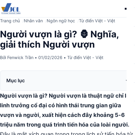
Me
Trang chủ
Nhân văn
Ngôn ngữ học
Từ điển Việt - Việt
Người vượn là gì? 🦍 Nghĩa,
giải thích Người vượn
Bởi
Fenwick Trần
•
01/02/2026
•
Từ điển Việt - Việt
Mục lục
Người vượn là gì?
Người vượn là thuật ngữ chỉ loài
linh trưởng cổ đại có hình thái trung gian giữa
vượn và người, xuất hiện cách đây khoảng 5-6
triệu năm trong quá trình tiến hóa của loài người.
Đây là mắt xích quan trọng trong lịch sử tiến hóa từ