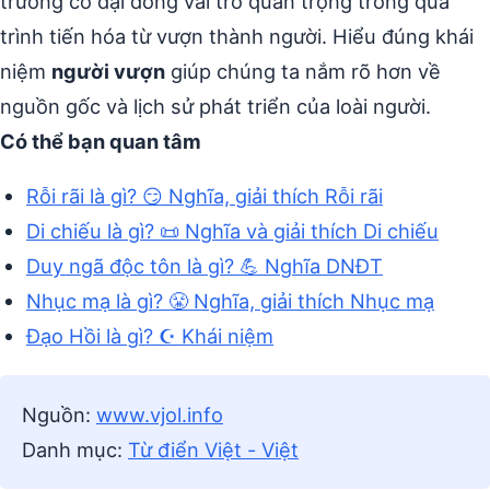
trưởng cổ đại đóng vai trò quan trọng trong quá
trình tiến hóa từ vượn thành người. Hiểu đúng khái
niệm
người vượn
giúp chúng ta nắm rõ hơn về
nguồn gốc và lịch sử phát triển của loài người.
Có thể bạn quan tâm
Rỗi rãi là gì? 😏 Nghĩa, giải thích Rỗi rãi
Di chiếu là gì? 📜 Nghĩa và giải thích Di chiếu
Duy ngã độc tôn là gì? 💪 Nghĩa DNĐT
Nhục mạ là gì? 😤 Nghĩa, giải thích Nhục mạ
Đạo Hồi là gì? ☪️ Khái niệm
Nguồn:
www.vjol.info
Danh mục:
Từ điển Việt - Việt