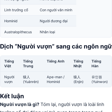
Linh trưởng cổ
Con người văn minh
Hominid
Người đương đại
Australopithecus
Nhân loại
Dịch “Người vượn” sang các ngôn ngữ
Tiếng
Tiếng
Tiếng Anh
Tiếng
Tiếng
Việt
Trung
Nhật
Hàn
Người
猿人
Ape-man /
猿人
유인원
vượn
(Yuánrén)
Hominid
(Enjin)
(Yuinwon)
Kết luận
Người vượn là gì?
Tóm lại, người vượn là loài linh