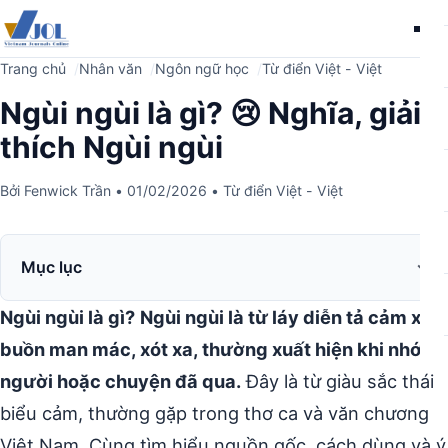
Me
Trang chủ
Nhân văn
Ngôn ngữ học
Từ điển Việt - Việt
Ngùi ngùi là gì? 😢 Nghĩa, giải
thích Ngùi ngùi
Bởi
Fenwick Trần
•
01/02/2026
•
Từ điển Việt - Việt
Mục lục
Ngùi ngùi là gì?
Ngùi ngùi là từ láy diễn tả cảm xúc
buồn man mác, xót xa, thường xuất hiện khi nhớ về
người hoặc chuyện đã qua.
Đây là từ giàu sắc thái
biểu cảm, thường gặp trong thơ ca và văn chương
Việt Nam. Cùng tìm hiểu nguồn gốc, cách dùng và ý