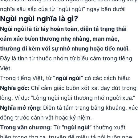
nghĩa sâu sắc của từ “ngùi ngùi” ngay bên dưới!
Ngùi ngùi nghĩa là gì?
Ngùi ngùi là từ láy hoàn toàn, diễn tả trạng thái
cảm xúc buồn thương nhẹ nhàng, man mác,
thường đi kèm với sự nhớ nhung hoặc tiếc nuối.
Đây là tính từ thuộc nhóm từ biểu cảm trong tiếng
Việt.
Trong tiếng Việt, từ
“ngùi ngùi”
có các cách hiểu:
Nghĩa gốc:
Chỉ cảm giác buồn xót xa, day dứt trong
lòng. Ví dụ: “Lòng ngùi ngùi thương nhớ người xưa.”
Nghĩa mở rộng:
Diễn tả tâm trạng bâng khuâng, xúc
động trước cảnh vật hoặc kỷ niệm.
Trong văn chương:
Từ
“ngùi ngùi”
thường xuất
hiện trong thơ ca, truyện để miêu tả nỗi buồn nhẹ