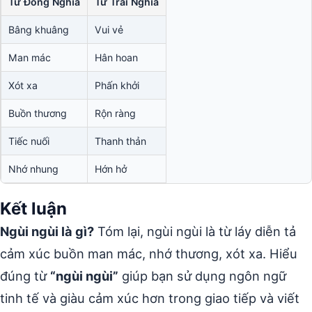
Từ Đồng Nghĩa
Từ Trái Nghĩa
Bâng khuâng
Vui vẻ
Man mác
Hân hoan
Xót xa
Phấn khởi
Buồn thương
Rộn ràng
Tiếc nuối
Thanh thản
Nhớ nhung
Hớn hở
Kết luận
Ngùi ngùi là gì?
Tóm lại, ngùi ngùi là từ láy diễn tả
cảm xúc buồn man mác, nhớ thương, xót xa. Hiểu
đúng từ
“ngùi ngùi”
giúp bạn sử dụng ngôn ngữ
tinh tế và giàu cảm xúc hơn trong giao tiếp và viết