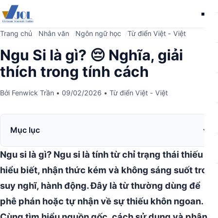
Me
Trang chủ
Nhân văn
Ngôn ngữ học
Từ điển Việt - Việt
Ngu Si là gì? 😔 Nghĩa, giải
thích trong tính cách
Bởi
Fenwick Trần
•
09/02/2026
•
Từ điển Việt - Việt
Mục lục
Ngu si là gì?
Ngu si là tính từ chỉ trạng thái thiếu
hiểu biết, nhận thức kém và không sáng suốt trong
suy nghĩ, hành động.
Đây là từ thường dùng để
phê phán hoặc tự nhận về sự thiếu khôn ngoan.
Cùng tìm hiểu nguồn gốc, cách sử dụng và phân