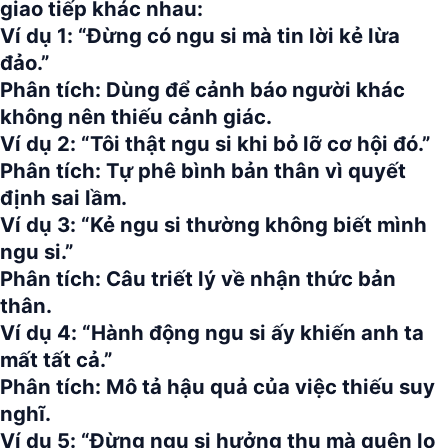
giao tiếp khác nhau:
Ví dụ 1:
“Đừng có ngu si mà tin lời kẻ lừa
đảo.”
Phân tích:
Dùng để cảnh báo người khác
không nên thiếu cảnh giác.
Ví dụ 2:
“Tôi thật ngu si khi bỏ lỡ cơ hội đó.”
Phân tích:
Tự phê bình bản thân vì quyết
định sai lầm.
Ví dụ 3:
“Kẻ ngu si thường không biết mình
ngu si.”
Phân tích:
Câu triết lý về nhận thức bản
thân.
Ví dụ 4:
“Hành động ngu si ấy khiến anh ta
mất tất cả.”
Phân tích:
Mô tả hậu quả của việc thiếu suy
nghĩ.
Ví dụ 5:
“Đừng ngu si hưởng thụ mà quên lo