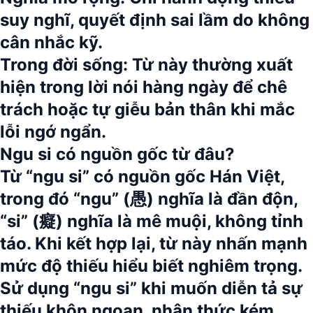
suy nghĩ, quyết định sai lầm do không
cân nhắc kỹ.
Trong đời sống:
Từ này thường xuất
hiện trong lời nói hàng ngày để chê
trách hoặc tự giễu bản thân khi mắc
lỗi ngớ ngẩn.
Ngu si có nguồn gốc từ đâu?
Từ “ngu si” có nguồn gốc Hán Việt,
trong đó “ngu” (愚) nghĩa là đần độn,
“si” (癡) nghĩa là mê muội, không tỉnh
táo.
Khi kết hợp lại, từ này nhấn mạnh
mức độ thiếu hiểu biết nghiêm trọng.
Sử dụng
“ngu si”
khi muốn diễn tả sự
thiếu khôn ngoan, nhận thức kém