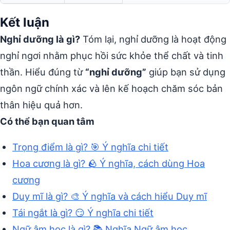
Kết luận
Nghỉ dưỡng là gì?
Tóm lại, nghỉ dưỡng là hoạt động
nghỉ ngơi nhằm phục hồi sức khỏe thể chất và tinh
thần. Hiểu đúng từ
“nghỉ dưỡng”
giúp bạn sử dụng
ngôn ngữ chính xác và lên kế hoạch chăm sóc bản
thân hiệu quả hơn.
Có thể bạn quan tâm
Trọng điểm là gì? 🎯 Ý nghĩa chi tiết
Hoa cương là gì? 🪨 Ý nghĩa, cách dùng Hoa
cương
Duy mĩ là gì? 🎨 Ý nghĩa và cách hiểu Duy mĩ
Tái ngắt là gì? 😏 Ý nghĩa chi tiết
Ngữ âm học là gì? 📚 Nghĩa Ngữ âm học