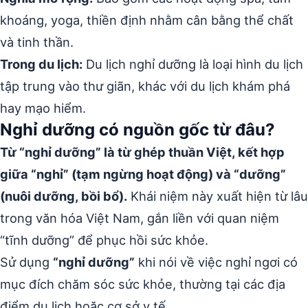
khoáng, yoga, thiền định nhằm cân bằng thể chất
và tinh thần.
Trong du lịch:
Du lịch nghỉ dưỡng là loại hình du lịch
tập trung vào thư giãn, khác với du lịch khám phá
hay mạo hiểm.
Nghỉ dưỡng có nguồn gốc từ đâu?
Từ “nghỉ dưỡng” là từ ghép thuần Việt, kết hợp
giữa “nghỉ” (tạm ngừng hoạt động) và “dưỡng”
(nuôi dưỡng, bồi bổ).
Khái niệm này xuất hiện từ lâu
trong văn hóa Việt Nam, gắn liền với quan niệm
“tĩnh dưỡng” để phục hồi sức khỏe.
Sử dụng
“nghỉ dưỡng”
khi nói về việc nghỉ ngơi có
mục đích chăm sóc sức khỏe, thường tại các địa
điểm du lịch hoặc cơ sở y tế.