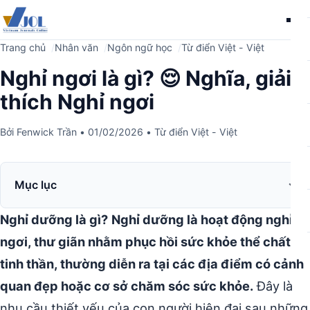
Me
Trang chủ
Nhân văn
Ngôn ngữ học
Từ điển Việt - Việt
Nghỉ ngơi là gì? 😌 Nghĩa, giải
thích Nghỉ ngơi
Bởi
Fenwick Trần
•
01/02/2026
•
Từ điển Việt - Việt
Mục lục
Nghỉ dưỡng là gì?
Nghỉ dưỡng là hoạt động nghỉ
ngơi, thư giãn nhằm phục hồi sức khỏe thể chất và
tinh thần, thường diễn ra tại các địa điểm có cảnh
quan đẹp hoặc cơ sở chăm sóc sức khỏe.
Đây là
nhu cầu thiết yếu của con người hiện đại sau những