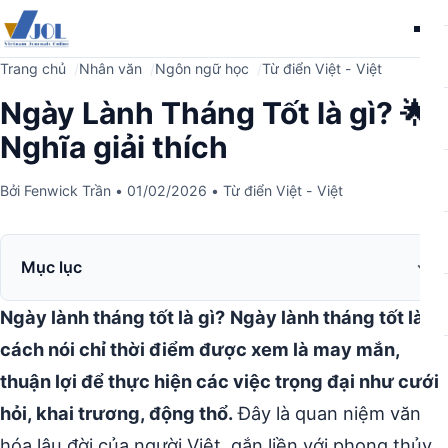
Me
Trang chủ
Nhân văn
Ngôn ngữ học
Từ điển Việt - Việt
Ngày Lành Tháng Tốt là gì? 🌟
Nghĩa giải thích
Bởi
Fenwick Trần
•
01/02/2026
•
Từ điển Việt - Việt
Mục lục
Ngày lành tháng tốt là gì?
Ngày lành tháng tốt là
cách nói chỉ thời điểm được xem là may mắn,
thuận lợi để thực hiện các việc trọng đại như cưới
hỏi, khai trương, động thổ.
Đây là quan niệm văn
hóa lâu đời của người Việt, gắn liền với phong thủy