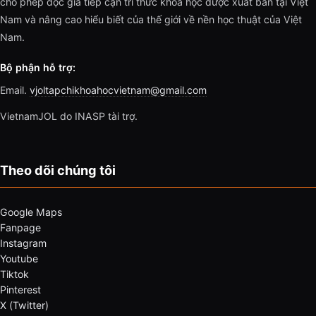
cho phép độc giả tiếp cận tri thức khoa học được xuất bản tại Việt
Nam và nâng cao hiểu biết của thế giới về nền học thuật của Việt
Nam.
Bộ phận hỗ trợ:
Email.
vjoltapchikhoahocvietnam@gmail.com
VietnamJOL do INASP tài trợ.
Theo dõi chúng tôi
Google Maps
Fanpage
Instagram
Youtube
Tiktok
Pinterest
X (Twitter)