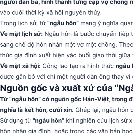
người đàn bà, hình thành từng cặp vợ chồng ri
vào cuối thời kỳ xã hội nguyên thủy.
Trong lịch sử, từ
“ngẫu hôn”
mang ý nghĩa quan
Về mặt lịch sử:
Ngẫu hôn là bước chuyển tiếp t
sang chế độ hôn nhân một vợ một chồng. Theo
thức gia đình xuất hiện vào buổi giao thời giữa
Về mặt xã hội:
Công lao tạo ra hình thức
ngẫu 
được gắn bó với chỉ một người đàn ông thay vì
Nguồn gốc và xuất xứ của “Ng
Từ “ngẫu hôn” có nguồn gốc Hán-Việt, trong đó
nghĩa là kết hôn, cưới xin.
Ghép lại, ngẫu hôn c
Sử dụng từ
“ngẫu hôn”
khi nghiên cứu lịch sử x
hôn nhân gia đình, hoặc trong các văn bản học