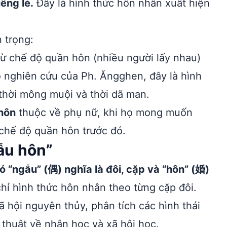
êng lẻ.
Đây là hình thức hôn nhân xuất hiện
 trọng:
ừ chế độ quần hôn (nhiều người lấy nhau)
 nghiên cứu của Ph. Ăngghen, đây là hình
 thời mông muội và thời dã man.
hôn
thuộc về phụ nữ, khi họ mong muốn
 chế độ quần hôn trước đó.
ẫu hôn”
 “ngẫu” (偶) nghĩa là đôi, cặp và “hôn” (婚)
hỉ hình thức hôn nhân theo từng cặp đôi.
ã hội nguyên thủy, phân tích các hình thái
 thuật về nhân học và xã hội học.