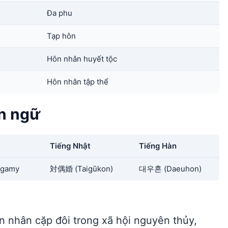
Đa phu
Tạp hôn
Hôn nhân huyết tộc
Hôn nhân tập thể
n ngữ
Tiếng Nhật
Tiếng Hàn
ogamy
対偶婚 (Taigūkon)
대우혼 (Daeuhon)
n nhân cặp đôi trong xã hội nguyên thủy,