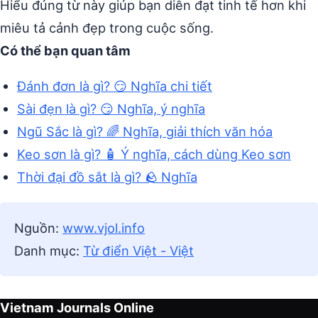
Hiểu đúng từ này giúp bạn diễn đạt tinh tế hơn khi
miêu tả cảnh đẹp trong cuộc sống.
Có thể bạn quan tâm
Đánh đơn là gì? 😏 Nghĩa chi tiết
Sài đẹn là gì? 😏 Nghĩa, ý nghĩa
Ngũ Sắc là gì? 🌈 Nghĩa, giải thích văn hóa
Keo sơn là gì? 🧴 Ý nghĩa, cách dùng Keo sơn
Thời đại đồ sắt là gì? 🪨 Nghĩa
Nguồn:
www.vjol.info
Danh mục:
Từ điển Việt - Việt
Vietnam Journals Online