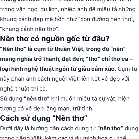
trong văn học, du lịch, nhiếp ảnh để miêu tả những
khung cảnh đẹp mê hồn như “con đường nên thơ”,
“khung cảnh nên thơ”.
Nên thơ có nguồn gốc từ đâu?
“Nên thơ” là cụm từ thuần Việt, trong đó “nên”
mang nghĩa trở thành, đạt đến; “thơ” chỉ thơ ca –
loại hình nghệ thuật ngôn từ giàu cảm xúc.
Cụm từ
này phản ánh cách người Việt liên kết vẻ đẹp với
nghệ thuật thi ca.
Sử dụng
“nên thơ”
khi muốn miêu tả sự vật, hiện
tượng có vẻ đẹp lãng mạn, trữ tình.
Cách sử dụng “Nên thơ”
Dưới đây là hướng dẫn cách dùng từ
“nên thơ”
đúng
trong tiếng Việt, kèm các ví dụ minh họa cụ thể.