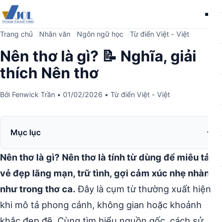
Me
Trang chủ
Nhân văn
Ngôn ngữ học
Từ điển Việt - Việt
Nên thơ là gì? 📝 Nghĩa, giải
thích Nên thơ
Bởi
Fenwick Trần
•
01/02/2026
•
Từ điển Việt - Việt
Mục lục
Nên thơ là gì?
Nên thơ là tính từ dùng để miêu tả
vẻ đẹp lãng mạn, trữ tình, gợi cảm xúc nhẹ nhàng
như trong thơ ca.
Đây là cụm từ thường xuất hiện
khi mô tả phong cảnh, không gian hoặc khoảnh
khắc đẹp đẽ. Cùng tìm hiểu nguồn gốc, cách sử