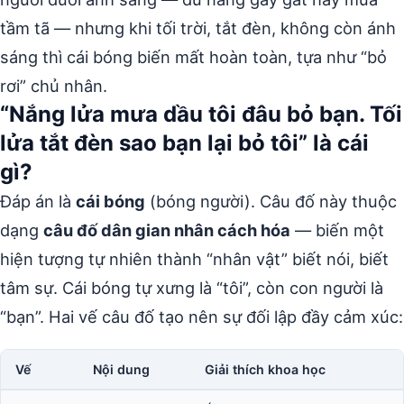
tầm tã — nhưng khi tối trời, tắt đèn, không còn ánh
sáng thì cái bóng biến mất hoàn toàn, tựa như “bỏ
rơi” chủ nhân.
“Nắng lửa mưa dầu tôi đâu bỏ bạn. Tối
lửa tắt đèn sao bạn lại bỏ tôi” là cái
gì?
Đáp án là
cái bóng
(bóng người). Câu đố này thuộc
dạng
câu đố dân gian nhân cách hóa
— biến một
hiện tượng tự nhiên thành “nhân vật” biết nói, biết
tâm sự. Cái bóng tự xưng là “tôi”, còn con người là
“bạn”. Hai vế câu đố tạo nên sự đối lập đầy cảm xúc:
Vế
Nội dung
Giải thích khoa học