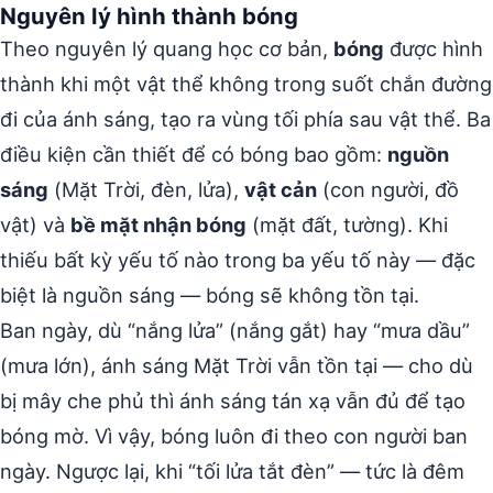
Nguyên lý hình thành bóng
Theo nguyên lý quang học cơ bản,
bóng
được hình
thành khi một vật thể không trong suốt chắn đường
đi của ánh sáng, tạo ra vùng tối phía sau vật thể. Ba
điều kiện cần thiết để có bóng bao gồm:
nguồn
sáng
(Mặt Trời, đèn, lửa),
vật cản
(con người, đồ
vật) và
bề mặt nhận bóng
(mặt đất, tường). Khi
thiếu bất kỳ yếu tố nào trong ba yếu tố này — đặc
biệt là nguồn sáng — bóng sẽ không tồn tại.
Ban ngày, dù “nắng lửa” (nắng gắt) hay “mưa dầu”
(mưa lớn), ánh sáng Mặt Trời vẫn tồn tại — cho dù
bị mây che phủ thì ánh sáng tán xạ vẫn đủ để tạo
bóng mờ. Vì vậy, bóng luôn đi theo con người ban
ngày. Ngược lại, khi “tối lửa tắt đèn” — tức là đêm