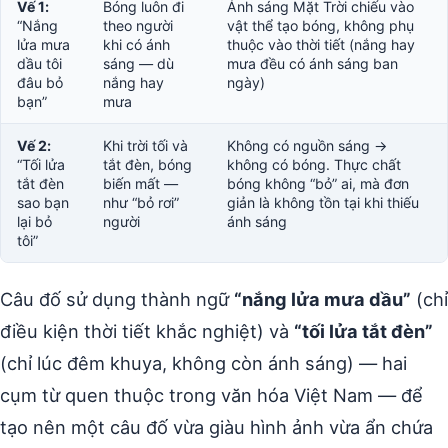
Vế 1:
Bóng luôn đi
Ánh sáng Mặt Trời chiếu vào
“Nắng
theo người
vật thể tạo bóng, không phụ
lửa mưa
khi có ánh
thuộc vào thời tiết (nắng hay
dầu tôi
sáng — dù
mưa đều có ánh sáng ban
đâu bỏ
nắng hay
ngày)
bạn”
mưa
Vế 2:
Khi trời tối và
Không có nguồn sáng →
“Tối lửa
tắt đèn, bóng
không có bóng. Thực chất
tắt đèn
biến mất —
bóng không “bỏ” ai, mà đơn
sao bạn
như “bỏ rơi”
giản là không tồn tại khi thiếu
lại bỏ
người
ánh sáng
tôi”
Câu đố sử dụng thành ngữ
“nắng lửa mưa dầu”
(chỉ
điều kiện thời tiết khắc nghiệt) và
“tối lửa tắt đèn”
(chỉ lúc đêm khuya, không còn ánh sáng) — hai
cụm từ quen thuộc trong văn hóa Việt Nam — để
tạo nên một câu đố vừa giàu hình ảnh vừa ẩn chứa