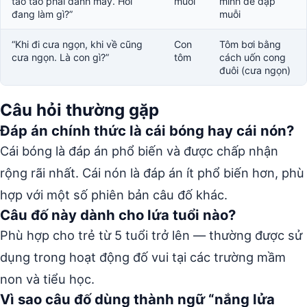
tao tao phải đánh mày. Hỏi
muỗi
mình để đập
đang làm gì?”
muỗi
“Khi đi cưa ngọn, khi về cũng
Con
Tôm bơi bằng
cưa ngọn. Là con gì?”
tôm
cách uốn cong
đuôi (cưa ngọn)
Câu hỏi thường gặp
Đáp án chính thức là cái bóng hay cái nón?
Cái bóng là đáp án phổ biến và được chấp nhận
rộng rãi nhất. Cái nón là đáp án ít phổ biến hơn, phù
hợp với một số phiên bản câu đố khác.
Câu đố này dành cho lứa tuổi nào?
Phù hợp cho trẻ từ 5 tuổi trở lên — thường được sử
dụng trong hoạt động đố vui tại các trường mầm
non và tiểu học.
Vì sao câu đố dùng thành ngữ “nắng lửa