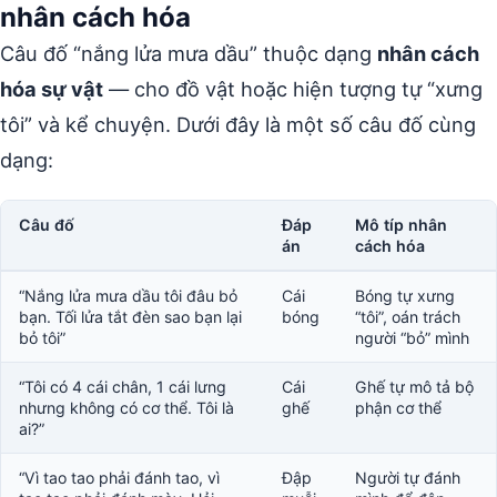
nhân cách hóa
Câu đố “nắng lửa mưa dầu” thuộc dạng
nhân cách
hóa sự vật
— cho đồ vật hoặc hiện tượng tự “xưng
tôi” và kể chuyện. Dưới đây là một số câu đố cùng
dạng:
Câu đố
Đáp
Mô típ nhân
án
cách hóa
“Nắng lửa mưa dầu tôi đâu bỏ
Cái
Bóng tự xưng
bạn. Tối lửa tắt đèn sao bạn lại
bóng
“tôi”, oán trách
bỏ tôi”
người “bỏ” mình
“Tôi có 4 cái chân, 1 cái lưng
Cái
Ghế tự mô tả bộ
nhưng không có cơ thể. Tôi là
ghế
phận cơ thể
ai?”
“Vì tao tao phải đánh tao, vì
Đập
Người tự đánh