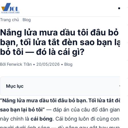
Me
Trang chủ
Blog
Nắng lửa mưa dầu tôi đâu bỏ
bạn, tối lửa tắt đèn sao bạn lại
bỏ tôi — đó là cái gì?
Bởi
Fenwick Trần
•
20/05/2026
•
Blog
Mục lục
“Nắng lửa mưa dầu tôi đâu bỏ bạn. Tối lửa tắt đèn
sao bạn lại bỏ tôi”
— đáp án của câu đố dân gian
này chính là
cái bóng
. Cái bóng luôn đi cùng con
người dưới ánh sáng — dù nắng gay gắt hay mưa