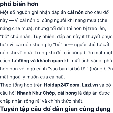
phổ biến hơn
Một số nguồn ghi nhận đáp án
cái nón
cho câu đố
này — vì cái nón đi cùng người khi nắng mưa (che
nắng che mưa), nhưng tối đến thì nón bị treo lên,
“bỏ” chủ nhân. Tuy nhiên, đáp án này ít thuyết phục
hơn vì: cái nón không tự “bỏ” ai — người chủ tự cất
nón khi về nhà. Trong khi đó, cái bóng biến mất một
cách
tự động và khách quan
khi mất ánh sáng, phù
hợp hơn với ngữ cảnh “sao bạn lại bỏ tôi” (bóng biến
mất ngoài ý muốn của cả hai).
Theo tổng hợp trên
Hoidap247.com
,
Lazi.vn
và bộ
câu hỏi
Nhanh Như Chớp
,
cái bóng
là đáp án được
chấp nhận rộng rãi và chính thức nhất.
Tuyển tập câu đố dân gian cùng dạng