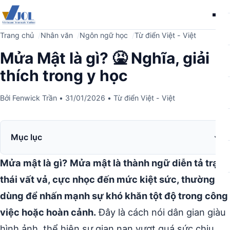
Me
Trang chủ
Nhân văn
Ngôn ngữ học
Từ điển Việt - Việt
Mửa Mật là gì? 🤮 Nghĩa, giải
thích trong y học
Bởi
Fenwick Trần
•
31/01/2026
•
Từ điển Việt - Việt
Mục lục
Mửa mật là gì?
Mửa mật là thành ngữ diễn tả trạng
thái vất vả, cực nhọc đến mức kiệt sức, thường
dùng để nhấn mạnh sự khó khăn tột độ trong công
việc hoặc hoàn cảnh.
Đây là cách nói dân gian giàu
hình ảnh, thể hiện sự gian nan vượt quá sức chịu