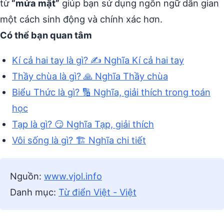
từ
“mửa mật”
giúp bạn sử dụng ngôn ngữ dân gian
một cách sinh động và chính xác hơn.
Có thể bạn quan tâm
Kí cả hai tay là gì? ✍️ Nghĩa Kí cả hai tay
Thầy chùa là gì? 🙏 Nghĩa Thầy chùa
Biểu Thức là gì? 🔢 Nghĩa, giải thích trong toán
học
Tạp là gì? 😏 Nghĩa Tạp, giải thích
Vôi sống là gì? 🏗️ Nghĩa chi tiết
Nguồn:
www.vjol.info
Danh mục:
Từ điển Việt - Việt