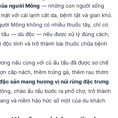
i của người Mông
— những con người sống
ặt với cái lạnh cắt da, bệnh tật và gian khó.
ười Mông không có nhiều thuốc tây, chỉ có
u tẩu — dù độc — nếu được xử lý đúng cách,
i độc tính và trở thành bài thuốc chữa bệnh
nương nấu cùng với củ ấu tẩu đã được sơ chế
lợn cắp nách, thêm trứng gà, thêm rau thơm
đặc sản mang hương vị núi rừng đặc trưng
ông, cháo ấu tẩu bước ra phố chợ, trở thành
iang và niềm háo hức số một của du khách