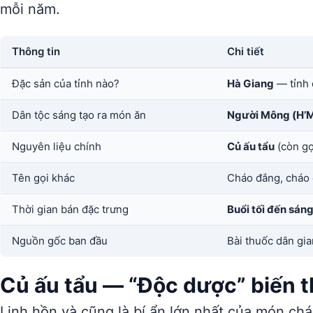
mỗi năm.
Thông tin
Chi tiết
Đặc sản của tỉnh nào?
Hà Giang
— tỉnh 
Dân tộc sáng tạo ra món ăn
Người Mông (H’
Nguyên liệu chính
Củ ấu tẩu
(còn gọ
Tên gọi khác
Cháo đắng, cháo
Thời gian bán đặc trưng
Buổi tối đến sán
Nguồn gốc ban đầu
Bài thuốc dân gi
Củ ấu tẩu — “Độc dược” biến 
Linh hồn và cũng là bí ẩn lớn nhất của món ch