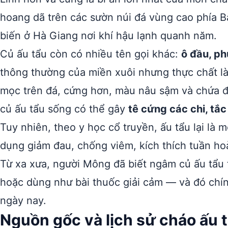
hoang dã trên các sườn núi đá vùng cao phía B
biến ở Hà Giang nơi khí hậu lạnh quanh năm.
Củ ấu tẩu còn có nhiều tên gọi khác:
ô đầu, ph
thông thường của miền xuôi nhưng thực chất là
mọc trên đá, cứng hơn, màu nâu sậm và chứa đ
củ ấu tẩu sống có thể gây
tê cứng các chi, tắ
Tuy nhiên, theo y học cổ truyền, ấu tẩu lại là 
dụng giảm đau, chống viêm, kích thích tuần h
Từ xa xưa, người Mông đã biết ngâm củ ấu tẩu
hoặc dùng như bài thuốc giải cảm — và đó chí
ngày nay.
Nguồn gốc và lịch sử cháo ấu 