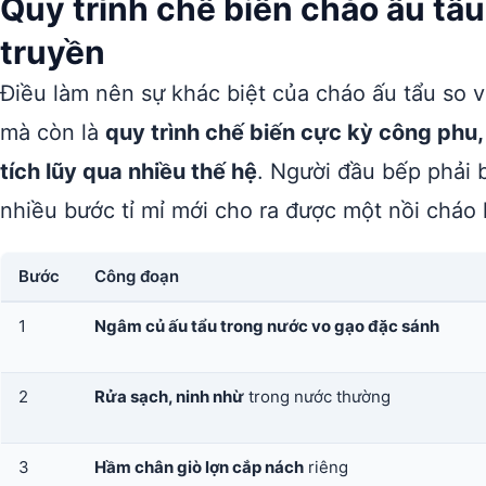
Quy trình chế biến cháo ấu tẩu
truyền
Điều làm nên sự khác biệt của cháo ấu tẩu so 
mà còn là
quy trình chế biến cực kỳ công phu,
tích lũy qua nhiều thế hệ
. Người đầu bếp phải b
nhiều bước tỉ mỉ mới cho ra được một nồi cháo
Bước
Công đoạn
1
Ngâm củ ấu tẩu trong nước vo gạo đặc sánh
2
Rửa sạch, ninh nhừ
trong nước thường
3
Hầm chân giò lợn cắp nách
riêng