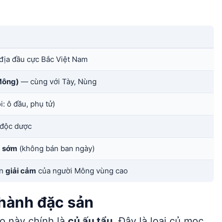
địa đầu cực Bắc Việt Nam
Mông)
— cùng với Tày, Nùng
i: ô đầu, phụ tử)
 độc dược
g sớm
(không bán ban ngày)
an
giải cảm
của người Mông vùng cao
thành đặc sản
áo này chính là
củ ấu tẩu
. Đây là loại củ mọc