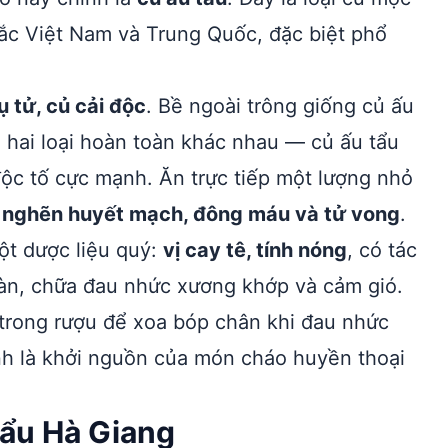
ắc Việt Nam và Trung Quốc, đặc biệt phổ
ụ tử, củ cải độc
. Bề ngoài trông giống củ ấu
 hai loại hoàn toàn khác nhau — củ ấu tẩu
ộc tố cực mạnh. Ăn trực tiếp một lượng nhỏ
c nghẽn huyết mạch, đông máu và tử vong
.
một dược liệu quý:
vị cay tê, tính nóng
, có tác
oàn, chữa đau nhức xương khớp và cảm gió.
 trong rượu để xoa bóp chân khi đau nhức
nh là khởi nguồn của món cháo huyền thoại
tẩu Hà Giang