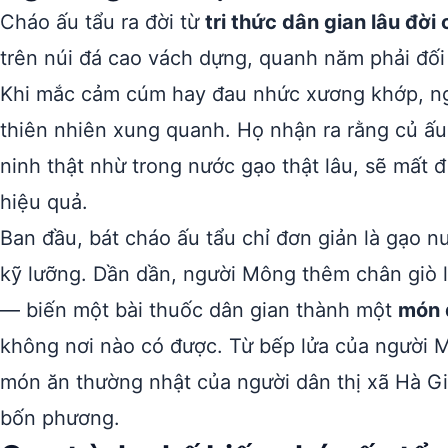
Cháo ấu tẩu ra đời từ
tri thức dân gian lâu đờ
trên núi đá cao vách dựng, quanh năm phải đối m
Khi mắc cảm cúm hay đau nhức xương khớp, ng
thiên nhiên xung quanh. Họ nhận ra rằng củ ấ
ninh thật nhừ trong nước gạo thật lâu, sẽ mất đ
hiệu quả.
Ban đầu, bát cháo ấu tẩu chỉ đơn giản là gạo 
kỹ lưỡng. Dần dần, người Mông thêm chân giò 
— biến một bài thuốc dân gian thành một
món 
không nơi nào có được. Từ bếp lửa của người M
món ăn thường nhật của người dân thị xã Hà G
bốn phương.