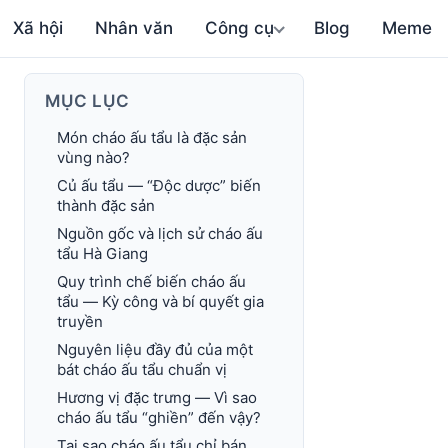
Xã hội
Nhân văn
Công cụ
Blog
Meme
MỤC LỤC
Món cháo ấu tẩu là đặc sản
vùng nào?
Củ ấu tẩu — “Độc dược” biến
thành đặc sản
Nguồn gốc và lịch sử cháo ấu
tẩu Hà Giang
Quy trình chế biến cháo ấu
tẩu — Kỳ công và bí quyết gia
truyền
Nguyên liệu đầy đủ của một
bát cháo ấu tẩu chuẩn vị
Hương vị đặc trưng — Vì sao
cháo ấu tẩu “ghiền” đến vậy?
Tại sao cháo ấu tẩu chỉ bán