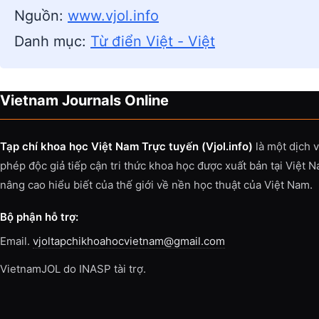
Nguồn:
www.vjol.info
Danh mục:
Từ điển Việt - Việt
Vietnam Journals Online
Tạp chí khoa học Việt Nam Trực tuyến (Vjol.info)
là một dịch 
phép độc giả tiếp cận tri thức khoa học được xuất bản tại Việt 
nâng cao hiểu biết của thế giới về nền học thuật của Việt Nam.
Bộ phận hỗ trợ:
Email.
vjoltapchikhoahocvietnam@gmail.com
VietnamJOL do INASP tài trợ.