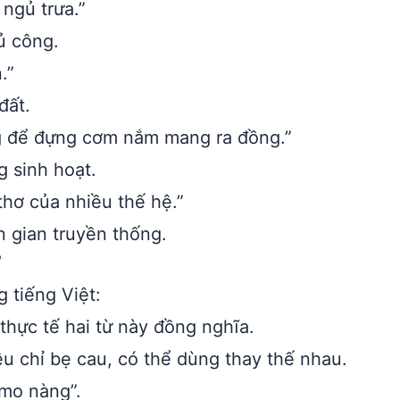
ngủ trưa.”
ủ công.
.”
đất.
g để đựng cơm nắm mang ra đồng.”
 sinh hoạt.
thơ của nhiều thế hệ.”
n gian truyền thống.
”
g tiếng Việt:
hực tế hai từ này đồng nghĩa.
 chỉ bẹ cau, có thể dùng thay thế nhau.
“mo nàng”.