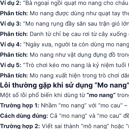
Ví dụ 2:
“Bà ngoại ngồi quạt mo nang cho cháu 
Phân tích:
Mo nang được dùng như quạt tay th
Ví dụ 3:
“Mo nang rụng đầy sân sau trận gió lớn
Phân tích:
Danh từ chỉ bẹ cau rơi từ cây xuống 
Ví dụ 4:
“Ngày xưa, người ta còn dùng mo nan
Phân tích:
Mo nang như vật dụng đựng đồ trong
Ví dụ 5:
“Trò chơi kéo mo nang là kỷ niệm tuổi 
Phân tích:
Mo nang xuất hiện trong trò chơi dâ
Lỗi thường gặp khi sử dụng “Mo nang
Một số lỗi phổ biến khi dùng từ
“mo nang”
tron
Trường hợp 1:
Nhầm “mo nang” với “mo cau” – t
Cách dùng đúng:
Cả “mo nang” và “mo cau” đều
Trường hợp 2:
Viết sai thành “mô nang” hoặc 