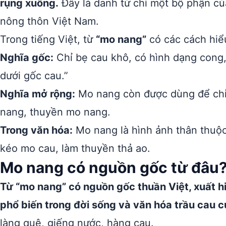
rụng xuống.
Đây là danh từ chỉ một bộ phận củ
nông thôn Việt Nam.
Trong tiếng Việt, từ
“mo nang”
có các cách hiể
Nghĩa gốc:
Chỉ bẹ cau khô, có hình dạng cong,
dưới gốc cau.”
Nghĩa mở rộng:
Mo nang còn được dùng để chỉ 
nang, thuyền mo nang.
Trong văn hóa:
Mo nang là hình ảnh thân thuộc 
kéo mo cau, làm thuyền thả ao.
Mo nang có nguồn gốc từ đâu
Từ “mo nang” có nguồn gốc thuần Việt, xuất hi
phổ biến trong đời sống và văn hóa trầu cau c
làng quê, giếng nước, hàng cau.