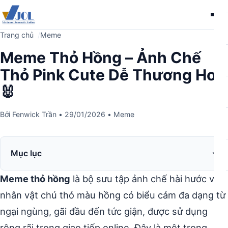
Me
Trang chủ
Meme
Meme Thỏ Hồng – Ảnh Chế
Thỏ Pink Cute Dễ Thương Hot
🐰
Bởi
Fenwick Trần
•
29/01/2026
•
Meme
Mục lục
Meme thỏ hồng
là bộ sưu tập ảnh chế hài hước với
nhân vật chú thỏ màu hồng có biểu cảm đa dạng từ
ngại ngùng, gãi đầu đến tức giận, được sử dụng
rộng rãi trong giao tiếp online. Đây là một trong