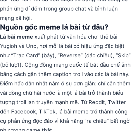
phản ứng dí dỏm trong group chat và bình luận
mạng xã hội.
Nguồn gốc meme lá bài từ đâu?
Lá bài meme
xuất phát từ văn hóa chơi thẻ bài
Yugioh và Uno, nơi mỗi lá bài có hiệu ứng đặc biệt
như “Trap Card” (bẫy), “Reverse” (đảo chiều), “Skip”
(bỏ lượt). Cộng đồng mạng quốc tế bắt đầu chế ảnh
bằng cách gắn thêm caption troll vào các lá bài này.
Điểm hấp dẫn nhất nằm ở sự đơn giản: chỉ cần thêm
vài dòng chữ hài hước là một lá bài trở thành biểu
tượng troll lan truyền mạnh mẽ. Từ Reddit, Twitter
đến Facebook, TikTok, lá bài meme trở thành công
cụ phản ứng độc đáo vì khả năng “ra chiêu” bất ngờ
như trong game thật.