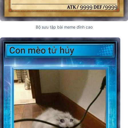
Bộ sưu tập bài meme đỉnh cao