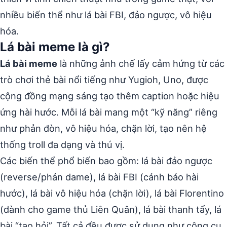
nhiều biến thể như lá bài FBI, đảo ngược, vô hiệu
hóa.
Lá bài meme là gì?
Lá bài meme
là những ảnh chế lấy cảm hứng từ các
trò chơi thẻ bài nổi tiếng như Yugioh, Uno, được
cộng đồng mạng sáng tạo thêm caption hoặc hiệu
ứng hài hước. Mỗi lá bài mang một “kỹ năng” riêng
như phản đòn, vô hiệu hóa, chặn lời, tạo nên hệ
thống troll đa dạng và thú vị.
Các biến thể phổ biến bao gồm: lá bài đảo ngược
(reverse/phản dame), lá bài FBI (cảnh báo hài
hước), lá bài vô hiệu hóa (chặn lời), lá bài Florentino
(dành cho game thủ Liên Quân), lá bài thanh tẩy, lá
bài “tao hỏi”. Tất cả đều được sử dụng như công cụ