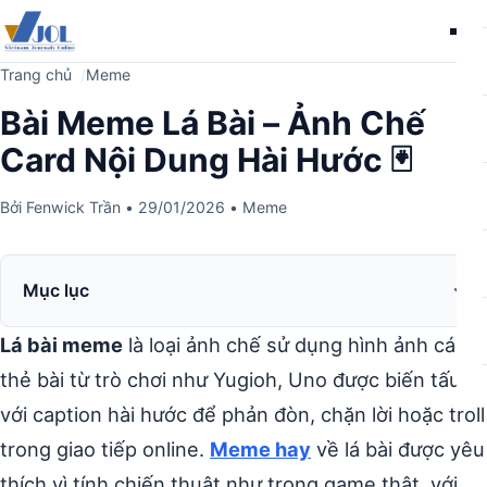
Me
Trang chủ
Meme
Bài Meme Lá Bài – Ảnh Chế
Card Nội Dung Hài Hước 🃏
Bởi
Fenwick Trần
•
29/01/2026
•
Meme
Mục lục
Lá bài meme
là loại ảnh chế sử dụng hình ảnh các
thẻ bài từ trò chơi như Yugioh, Uno được biến tấu
với caption hài hước để phản đòn, chặn lời hoặc troll
trong giao tiếp online.
Meme hay
về lá bài được yêu
thích vì tính chiến thuật như trong game thật, với