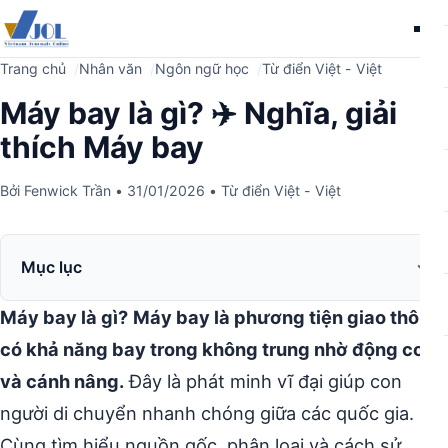
Me
Trang chủ
Nhân văn
Ngôn ngữ học
Từ điển Việt - Việt
Máy bay là gì? ✈️ Nghĩa, giải
thích Máy bay
Bởi
Fenwick Trần
•
31/01/2026
•
Từ điển Việt - Việt
Mục lục
Máy bay là gì?
Máy bay là phương tiện giao thông
có khả năng bay trong không trung nhờ động cơ
và cánh nâng.
Đây là phát minh vĩ đại giúp con
người di chuyển nhanh chóng giữa các quốc gia.
Cùng tìm hiểu nguồn gốc, phân loại và cách sử