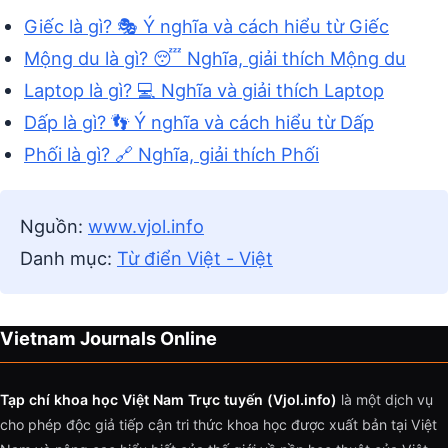
Giếc là gì? 🎭 Ý nghĩa và cách hiểu từ Giếc
Mộng du là gì? 😴 Nghĩa, giải thích Mộng du
Laptop là gì? 💻 Nghĩa và giải thích Laptop
Dấp là gì? 👣 Ý nghĩa và cách hiểu từ Dấp
Phối là gì? 🔗 Nghĩa, giải thích Phối
Nguồn:
www.vjol.info
Danh mục:
Từ điển Việt - Việt
Vietnam Journals Online
Tạp chí khoa học Việt Nam Trực tuyến (Vjol.info)
là một dịch vụ
cho phép độc giả tiếp cận tri thức khoa học được xuất bản tại Việt