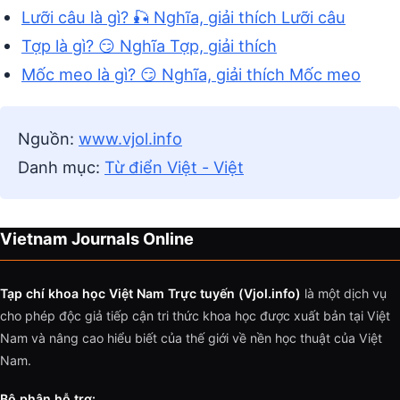
Lưỡi câu là gì? 🎣 Nghĩa, giải thích Lưỡi câu
Tợp là gì? 😏 Nghĩa Tợp, giải thích
Mốc meo là gì? 😏 Nghĩa, giải thích Mốc meo
Nguồn:
www.vjol.info
Danh mục:
Từ điển Việt - Việt
Vietnam Journals Online
Tạp chí khoa học Việt Nam Trực tuyến (Vjol.info)
là một dịch vụ
cho phép độc giả tiếp cận tri thức khoa học được xuất bản tại Việt
Nam và nâng cao hiểu biết của thế giới về nền học thuật của Việt
Nam.
Bộ phận hỗ trợ: