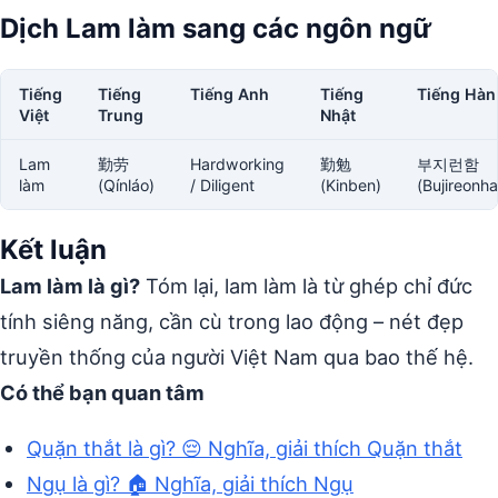
Dịch Lam làm sang các ngôn ngữ
Tiếng
Tiếng
Tiếng Anh
Tiếng
Tiếng Hàn
Việt
Trung
Nhật
Lam
勤劳
Hardworking
勤勉
부지런함
làm
(Qínláo)
/ Diligent
(Kinben)
(Bujireonh
Kết luận
Lam làm là gì?
Tóm lại, lam làm là từ ghép chỉ đức
tính siêng năng, cần cù trong lao động – nét đẹp
truyền thống của người Việt Nam qua bao thế hệ.
Có thể bạn quan tâm
Quặn thắt là gì? 😔 Nghĩa, giải thích Quặn thắt
Ngụ là gì? 🏠 Nghĩa, giải thích Ngụ