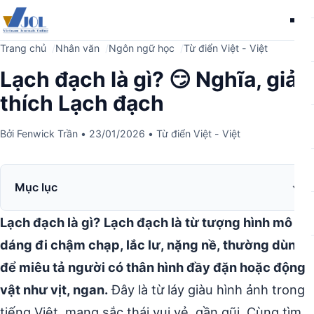
Me
Trang chủ
Nhân văn
Ngôn ngữ học
Từ điển Việt - Việt
Lạch đạch là gì? 😏 Nghĩa, giải
thích Lạch đạch
Bởi
Fenwick Trần
•
23/01/2026
•
Từ điển Việt - Việt
Mục lục
Lạch đạch là gì?
Lạch đạch là từ tượng hình mô tả
dáng đi chậm chạp, lắc lư, nặng nề, thường dùng
để miêu tả người có thân hình đầy đặn hoặc động
vật như vịt, ngan.
Đây là từ láy giàu hình ảnh trong
tiếng Việt, mang sắc thái vui vẻ, gần gũi. Cùng tìm