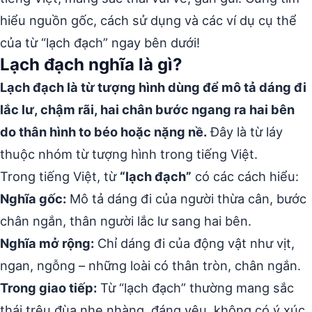
hiểu nguồn gốc, cách sử dụng và các ví dụ cụ thể
của từ “lạch đạch” ngay bên dưới!
Lạch đạch nghĩa là gì?
Lạch đạch là từ tượng hình dùng để mô tả dáng đi
lắc lư, chậm rãi, hai chân bước ngang ra hai bên
do thân hình to béo hoặc nặng nề.
Đây là từ láy
thuộc nhóm từ tượng hình trong tiếng Việt.
Trong tiếng Việt, từ
“lạch đạch”
có các cách hiểu:
Nghĩa gốc:
Mô tả dáng đi của người thừa cân, bước
chân ngắn, thân người lắc lư sang hai bên.
Nghĩa mở rộng:
Chỉ dáng đi của động vật như vịt,
ngan, ngỗng – những loài có thân tròn, chân ngắn.
Trong giao tiếp:
Từ “lạch đạch” thường mang sắc
thái trêu đùa nhẹ nhàng, đáng yêu, không có ý xúc