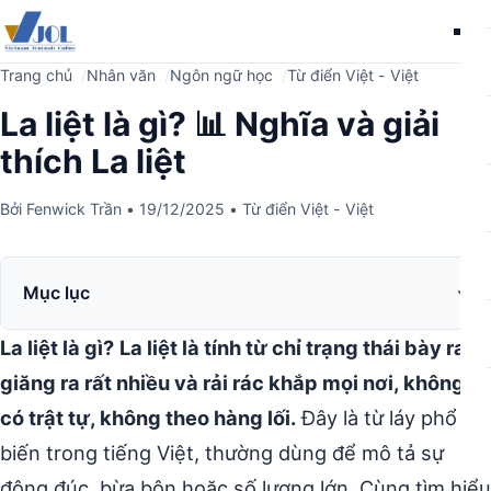
Me
Trang chủ
Nhân văn
Ngôn ngữ học
Từ điển Việt - Việt
La liệt là gì? 📊 Nghĩa và giải
thích La liệt
Bởi
Fenwick Trần
•
19/12/2025
•
Từ điển Việt - Việt
Mục lục
La liệt là gì?
La liệt là tính từ chỉ trạng thái bày ra,
giăng ra rất nhiều và rải rác khắp mọi nơi, không
có trật tự, không theo hàng lối.
Đây là từ láy phổ
biến trong tiếng Việt, thường dùng để mô tả sự
đông đúc, bừa bộn hoặc số lượng lớn. Cùng tìm hiểu