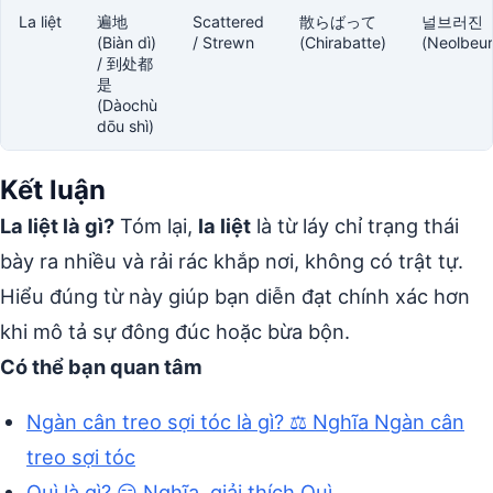
La liệt
遍地
Scattered
散らばって
널브러진
(Biàn dì)
/ Strewn
(Chirabatte)
(Neolbeur
/ 到处都
是
(Dàochù
dōu shì)
Kết luận
La liệt là gì?
Tóm lại,
la liệt
là từ láy chỉ trạng thái
bày ra nhiều và rải rác khắp nơi, không có trật tự.
Hiểu đúng từ này giúp bạn diễn đạt chính xác hơn
khi mô tả sự đông đúc hoặc bừa bộn.
Có thể bạn quan tâm
Ngàn cân treo sợi tóc là gì? ⚖️ Nghĩa Ngàn cân
treo sợi tóc
Quì là gì? 😏 Nghĩa, giải thích Quì