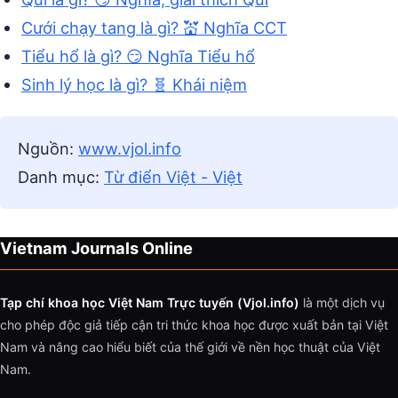
Cưới chạy tang là gì? 💒 Nghĩa CCT
Tiểu hổ là gì? 😏 Nghĩa Tiểu hổ
Sinh lý học là gì? 🧬 Khái niệm
Nguồn:
www.vjol.info
Danh mục:
Từ điển Việt - Việt
Vietnam Journals Online
Tạp chí khoa học Việt Nam Trực tuyến (Vjol.info)
là một dịch vụ
cho phép độc giả tiếp cận tri thức khoa học được xuất bản tại Việt
Nam và nâng cao hiểu biết của thế giới về nền học thuật của Việt
Nam.