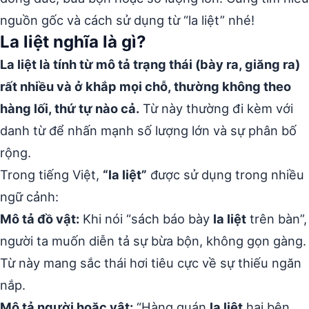
nguồn gốc và cách sử dụng từ “la liệt” nhé!
La liệt nghĩa là gì?
La liệt là tính từ mô tả trạng thái (bày ra, giăng ra)
rất nhiều và ở khắp mọi chỗ, thường không theo
hàng lối, thứ tự nào cả.
Từ này thường đi kèm với
danh từ để nhấn mạnh số lượng lớn và sự phân bố
rộng.
Trong tiếng Việt,
“la liệt”
được sử dụng trong nhiều
ngữ cảnh:
Mô tả đồ vật:
Khi nói “sách báo bày
la liệt
trên bàn”,
người ta muốn diễn tả sự bừa bộn, không gọn gàng.
Từ này mang sắc thái hơi tiêu cực về sự thiếu ngăn
nắp.
Mô tả người hoặc vật:
“Hàng quán
la liệt
hai bên