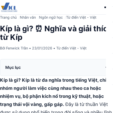
Me
Trang chủ
Nhân văn
Ngôn ngữ học
Từ điển Việt - Việt
Kíp là gì? ⏰ Nghĩa và giải thích
từ Kíp
Bởi
Fenwick Trần
•
23/01/2026
•
Từ điển Việt - Việt
Mục lục
Kíp là gì?
Kíp là từ đa nghĩa trong tiếng Việt, chỉ
nhóm người làm việc cùng nhau theo ca hoặc
nhiệm vụ, bộ phận kích nổ trong kỹ thuật, hoặc
trạng thái vội vàng, gấp gáp.
Đây là từ thuần Việt
được sử dụng phổ biến trong đời sống và nhiều lĩnh