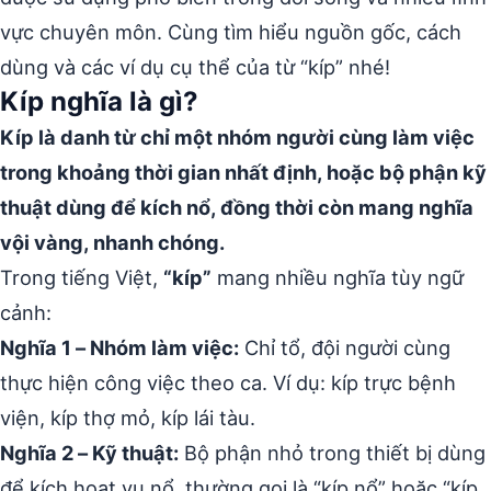
vực chuyên môn. Cùng tìm hiểu nguồn gốc, cách
dùng và các ví dụ cụ thể của từ “kíp” nhé!
Kíp nghĩa là gì?
Kíp là danh từ chỉ một nhóm người cùng làm việc
trong khoảng thời gian nhất định, hoặc bộ phận kỹ
thuật dùng để kích nổ, đồng thời còn mang nghĩa
vội vàng, nhanh chóng.
Trong tiếng Việt,
“kíp”
mang nhiều nghĩa tùy ngữ
cảnh:
Nghĩa 1 – Nhóm làm việc:
Chỉ tổ, đội người cùng
thực hiện công việc theo ca. Ví dụ: kíp trực bệnh
viện, kíp thợ mỏ, kíp lái tàu.
Nghĩa 2 – Kỹ thuật:
Bộ phận nhỏ trong thiết bị dùng
để kích hoạt vụ nổ, thường gọi là “kíp nổ” hoặc “kíp