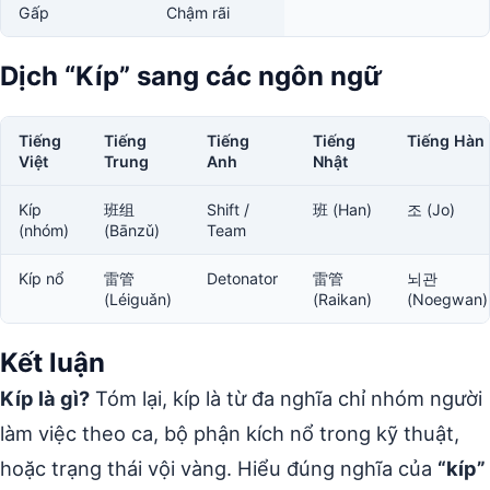
Gấp
Chậm rãi
Dịch “Kíp” sang các ngôn ngữ
Tiếng
Tiếng
Tiếng
Tiếng
Tiếng Hàn
Việt
Trung
Anh
Nhật
Kíp
班组
Shift /
班 (Han)
조 (Jo)
(nhóm)
(Bānzǔ)
Team
Kíp nổ
雷管
Detonator
雷管
뇌관
(Léiguǎn)
(Raikan)
(Noegwan)
Kết luận
Kíp là gì?
Tóm lại, kíp là từ đa nghĩa chỉ nhóm người
làm việc theo ca, bộ phận kích nổ trong kỹ thuật,
hoặc trạng thái vội vàng. Hiểu đúng nghĩa của
“kíp”