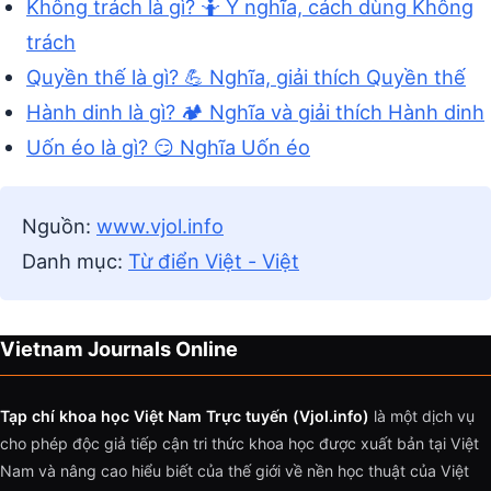
Không trách là gì? 🤷 Ý nghĩa, cách dùng Không
trách
Quyền thế là gì? 💪 Nghĩa, giải thích Quyền thế
Hành dinh là gì? 🏕️ Nghĩa và giải thích Hành dinh
Uốn éo là gì? 😏 Nghĩa Uốn éo
Nguồn:
www.vjol.info
Danh mục:
Từ điển Việt - Việt
Vietnam Journals Online
Tạp chí khoa học Việt Nam Trực tuyến (Vjol.info)
là một dịch vụ
cho phép độc giả tiếp cận tri thức khoa học được xuất bản tại Việt
Nam và nâng cao hiểu biết của thế giới về nền học thuật của Việt