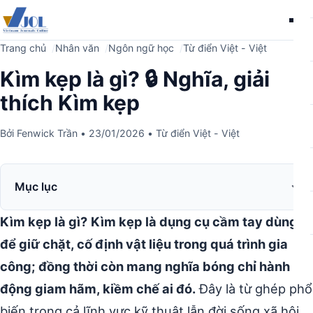
Me
Trang chủ
Nhân văn
Ngôn ngữ học
Từ điển Việt - Việt
Kìm kẹp là gì? 🔒 Nghĩa, giải
thích Kìm kẹp
Bởi
Fenwick Trần
•
23/01/2026
•
Từ điển Việt - Việt
Mục lục
Kìm kẹp là gì?
Kìm kẹp là dụng cụ cầm tay dùng
để giữ chặt, cố định vật liệu trong quá trình gia
công; đồng thời còn mang nghĩa bóng chỉ hành
động giam hãm, kiềm chế ai đó.
Đây là từ ghép phổ
biến trong cả lĩnh vực kỹ thuật lẫn đời sống xã hội.