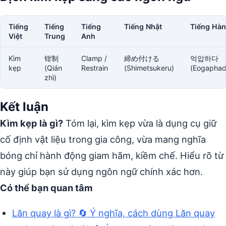
Tiếng
Tiếng
Tiếng
Tiếng Nhật
Tiếng Hàn
Việt
Trung
Anh
Kìm
钳制
Clamp /
締め付ける
억압하다
kẹp
(Qián
Restrain
(Shimetsukeru)
(Eogaphad
zhì)
Kết luận
Kìm kẹp là gì?
Tóm lại, kìm kẹp vừa là dụng cụ giữ
cố định vật liệu trong gia công, vừa mang nghĩa
bóng chỉ hành động giam hãm, kiềm chế. Hiểu rõ từ
này giúp bạn sử dụng ngôn ngữ chính xác hơn.
Có thể bạn quan tâm
Lăn quay là gì? 🔄 Ý nghĩa, cách dùng Lăn quay