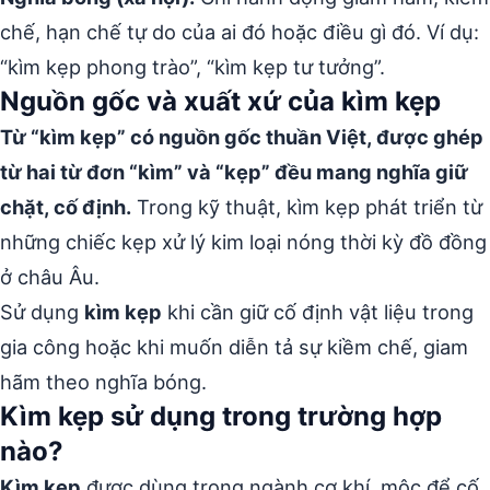
chế, hạn chế tự do của ai đó hoặc điều gì đó. Ví dụ:
“kìm kẹp phong trào”, “kìm kẹp tư tưởng”.
Nguồn gốc và xuất xứ của kìm kẹp
Từ “kìm kẹp” có nguồn gốc thuần Việt, được ghép
từ hai từ đơn “kìm” và “kẹp” đều mang nghĩa giữ
chặt, cố định.
Trong kỹ thuật, kìm kẹp phát triển từ
những chiếc kẹp xử lý kim loại nóng thời kỳ đồ đồng
ở châu Âu.
Sử dụng
kìm kẹp
khi cần giữ cố định vật liệu trong
gia công hoặc khi muốn diễn tả sự kiềm chế, giam
hãm theo nghĩa bóng.
Kìm kẹp sử dụng trong trường hợp
nào?
Kìm kẹp
được dùng trong ngành cơ khí, mộc để cố