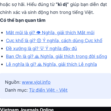
hoặc sợ hãi. Hiểu đúng từ
“kì dị”
giúp bạn diễn đạt
chính xác và sinh động hơn trong tiếng Việt.
Có thể bạn quan tâm
Mắt mũi là gì? 👁️ Nghĩa, giải thích Mắt mũi
Cực khổ là gì? 😔 Ý nghĩa, cách dùng Cực khổ
Đề xướng là gì? 💡 Ý nghĩa đầy đủ
Ban Ơn là gì? 🙏 Nghĩa, giải thích trong đời sống
Lễ nghĩa là gì? 🙏 Nghĩa, giải thích Lễ nghĩa
Nguồn:
www.vjol.info
Danh mục:
Từ điển Việt - Việt
Vietnam Journals Online