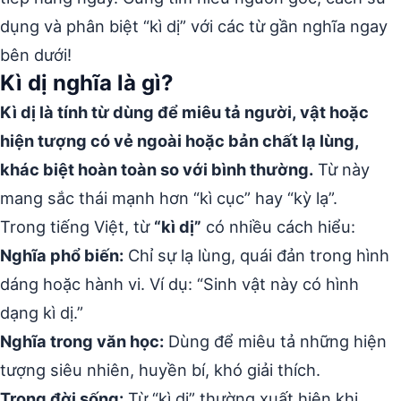
dụng và phân biệt “kì dị” với các từ gần nghĩa ngay
bên dưới!
Kì dị nghĩa là gì?
Kì dị là tính từ dùng để miêu tả người, vật hoặc
hiện tượng có vẻ ngoài hoặc bản chất lạ lùng,
khác biệt hoàn toàn so với bình thường.
Từ này
mang sắc thái mạnh hơn “kì cục” hay “kỳ lạ”.
Trong tiếng Việt, từ
“kì dị”
có nhiều cách hiểu:
Nghĩa phổ biến:
Chỉ sự lạ lùng, quái đản trong hình
dáng hoặc hành vi. Ví dụ: “Sinh vật này có hình
dạng kì dị.”
Nghĩa trong văn học:
Dùng để miêu tả những hiện
tượng siêu nhiên, huyền bí, khó giải thích.
Trong đời sống:
Từ “kì dị” thường xuất hiện khi