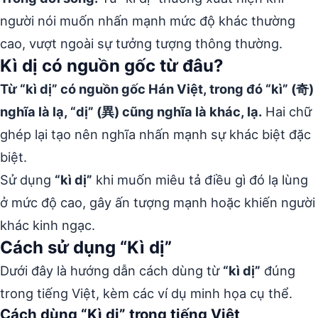
người nói muốn nhấn mạnh mức độ khác thường
cao, vượt ngoài sự tưởng tượng thông thường.
Kì dị có nguồn gốc từ đâu?
Từ “kì dị” có nguồn gốc Hán Việt, trong đó “kì” (奇)
nghĩa là lạ, “dị” (異) cũng nghĩa là khác, lạ.
Hai chữ
ghép lại tạo nên nghĩa nhấn mạnh sự khác biệt đặc
biệt.
Sử dụng
“kì dị”
khi muốn miêu tả điều gì đó lạ lùng
ở mức độ cao, gây ấn tượng mạnh hoặc khiến người
khác kinh ngạc.
Cách sử dụng “Kì dị”
Dưới đây là hướng dẫn cách dùng từ
“kì dị”
đúng
trong tiếng Việt, kèm các ví dụ minh họa cụ thể.
Cách dùng “Kì dị” trong tiếng Việt