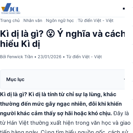
Me
Trang chủ
Nhân văn
Ngôn ngữ học
Từ điển Việt - Việt
Kì dị là gì? 😮 Ý nghĩa và cách
hiểu Kì dị
Bởi
Fenwick Trần
•
23/01/2026
•
Từ điển Việt - Việt
Mục lục
Kì dị là gì?
Kì dị là tính từ chỉ sự lạ lùng, khác
thường đến mức gây ngạc nhiên, đôi khi khiến
người khác cảm thấy sợ hãi hoặc khó chịu.
Đây là
từ Hán Việt thường xuất hiện trong văn học và giao
tiếp hàng ngày. Cùng tìm hiểu nguồn gốc, cách sử