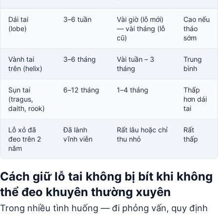
Dái tai
3–6 tuần
Vài giờ (lỗ mới)
Cao nếu
(lobe)
— vài tháng (lỗ
tháo
cũ)
sớm
Vành tai
3–6 tháng
Vài tuần – 3
Trung
trên (helix)
tháng
bình
Sụn tai
6–12 tháng
1–4 tháng
Thấp
(tragus,
hơn dái
daith, rook)
tai
Lỗ xỏ đã
Đã lành
Rất lâu hoặc chỉ
Rất
đeo trên 2
vĩnh viễn
thu nhỏ
thấp
năm
Cách giữ lỗ tai không bị bít khi không
thể đeo khuyên thường xuyên
Trong nhiều tình huống — đi phỏng vấn, quy định