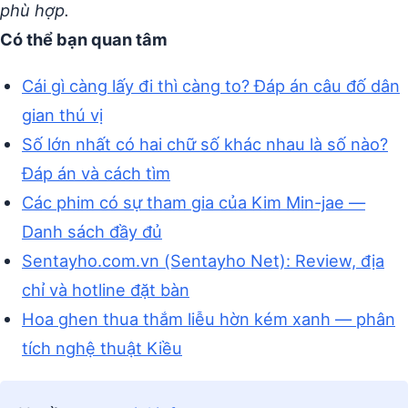
phù hợp.
Có thể bạn quan tâm
Cái gì càng lấy đi thì càng to? Đáp án câu đố dân
gian thú vị
Số lớn nhất có hai chữ số khác nhau là số nào?
Đáp án và cách tìm
Các phim có sự tham gia của Kim Min-jae —
Danh sách đầy đủ
Sentayho.com.vn (Sentayho Net): Review, địa
chỉ và hotline đặt bàn
Hoa ghen thua thắm liễu hờn kém xanh — phân
tích nghệ thuật Kiều