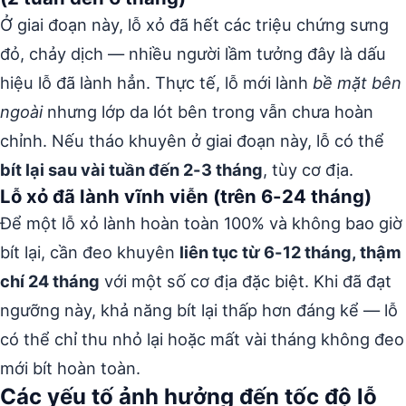
Ở giai đoạn này, lỗ xỏ đã hết các triệu chứng sưng
đỏ, chảy dịch — nhiều người lầm tưởng đây là dấu
hiệu lỗ đã lành hẳn. Thực tế, lỗ mới lành
bề mặt bên
ngoài
nhưng lớp da lót bên trong vẫn chưa hoàn
chỉnh. Nếu tháo khuyên ở giai đoạn này, lỗ có thể
bít lại sau vài tuần đến 2-3 tháng
, tùy cơ địa.
Lỗ xỏ đã lành vĩnh viễn (trên 6-24 tháng)
Để một lỗ xỏ lành hoàn toàn 100% và không bao giờ
bít lại, cần đeo khuyên
liên tục từ 6-12 tháng, thậm
chí 24 tháng
với một số cơ địa đặc biệt. Khi đã đạt
ngưỡng này, khả năng bít lại thấp hơn đáng kể — lỗ
có thể chỉ thu nhỏ lại hoặc mất vài tháng không đeo
mới bít hoàn toàn.
Các yếu tố ảnh hưởng đến tốc độ lỗ