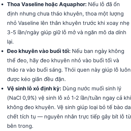
Thoa Vaseline hoặc Aquaphor:
Nếu lỗ đã ổn
định nhưng chưa tháo khuyên, thoa một lượng
nhỏ Vaseline lên thân khuyên trước khi xoay nhẹ
3-5 lần/ngày giúp giữ lỗ mở và ngăn mô da dính
lại.
Đeo khuyên vào buổi tối:
Nếu ban ngày không
thể đeo, hãy đeo khuyên nhỏ vào buổi tối và
tháo ra vào buổi sáng. Thói quen này giúp lỗ luôn
được kéo giãn đều đặn.
Vệ sinh lỗ xỏ định kỳ:
Dùng nước muối sinh lý
(NaCl 0,9%) vệ sinh lỗ xỏ 1-2 lần/tuần ngay cả khi
không đeo khuyên. Vệ sinh giúp loại bỏ tế bào da
chết tích tụ — nguyên nhân trực tiếp gây bít lỗ từ
bên trong.