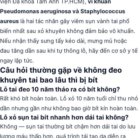
viện Đa khoa Tâm Anh TP.HCM),
vi khuẩn
Pseudomonas aeruginosa và Staphylococcus
aureus
là hai tác nhân gây viêm sụn vành tai phổ
biến nhất sau xỏ khuyên không đảm bảo vô khuẩn.
Nếu nhận thấy sưng tấy kéo dài, mưng mủ hoặc
đau tăng dần sau khi tự thông lỗ, hãy đến cơ sở y tế
ngay lập tức.
Câu hỏi thường gặp về không đeo
khuyên tai bao lâu thì bị bít
Lỗ tai đeo 10 năm tháo ra có bít không?
Rất khó bít hoàn toàn. Lỗ xỏ 10 năm tuổi chỉ thu nhỏ
dần nhưng gần như không bao giờ bít kín hoàn toàn.
Lỗ xỏ sụn tai bít nhanh hơn dái tai không?
Không — sụn tai thường bít chậm hơn dái tai do lưu
lượng máu thấp hơn, quá trình tái tạo da diễn ra