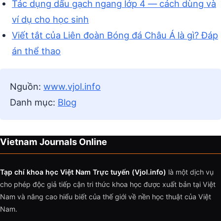
Tác dụng dấu gạch ngang lớp 4 — cách dùng và
ví dụ cho học sinh
Viết tắt của Liên đoàn Bóng đá Châu Á là gì? Đáp
án thể thao
Nguồn:
www.vjol.info
Danh mục:
Blog
Vietnam Journals Online
Tạp chí khoa học Việt Nam Trực tuyến (Vjol.info)
là một dịch vụ
cho phép độc giả tiếp cận tri thức khoa học được xuất bản tại Việt
Nam và nâng cao hiểu biết của thế giới về nền học thuật của Việt
Nam.