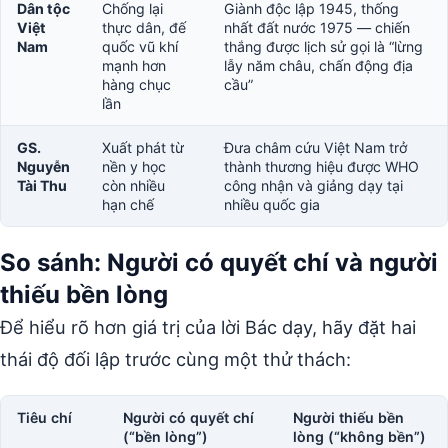
Dân tộc
Chống lại
Giành độc lập 1945, thống
Việt
thực dân, đế
nhất đất nước 1975 — chiến
Nam
quốc vũ khí
thắng được lịch sử gọi là “lừng
mạnh hơn
lẫy năm châu, chấn động địa
hàng chục
cầu”
lần
GS.
Xuất phát từ
Đưa châm cứu Việt Nam trở
Nguyễn
nền y học
thành thương hiệu được WHO
Tài Thu
còn nhiều
công nhận và giảng dạy tại
hạn chế
nhiều quốc gia
So sánh: Người có quyết chí và người
thiếu bền lòng
Để hiểu rõ hơn giá trị của lời Bác dạy, hãy đặt hai
thái độ đối lập trước cùng một thử thách:
Tiêu chí
Người có quyết chí
Người thiếu bền
(“bền lòng”)
lòng (“không bền”)