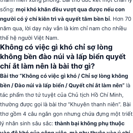
sống:
mọi khó khăn đều vượt qua được nếu con
người có ý chí kiên trì và quyết tâm bền bỉ
. Hơn 70
năm qua, lời dạy này vẫn là kim chỉ nam cho nhiều
thế hệ người Việt Nam.
Không có việc gì khó chỉ sợ lòng
không bền đào núi và lấp biển quyết
chí ắt làm nên là bài thơ gì?
Bài thơ “Không có việc gì khó / Chỉ sợ lòng không
bền / Đào núi và lấp biển / Quyết chí ắt làm nên”
là
tác phẩm thơ tứ tuyệt của Chủ tịch Hồ Chí Minh,
thường được gọi là bài thơ “Khuyên thanh niên”. Bài
thơ gồm 4 câu ngắn gọn nhưng chứa đựng một triết
lý nhân sinh sâu sắc:
thành bại không phụ thuộc
vào độ khó của công việc, mà phụ thuộc vào ý chí