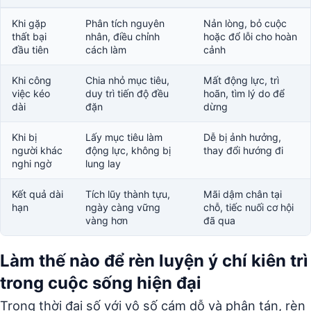
Khi gặp
Phân tích nguyên
Nản lòng, bỏ cuộc
thất bại
nhân, điều chỉnh
hoặc đổ lỗi cho hoàn
đầu tiên
cách làm
cảnh
Khi công
Chia nhỏ mục tiêu,
Mất động lực, trì
việc kéo
duy trì tiến độ đều
hoãn, tìm lý do để
dài
đặn
dừng
Khi bị
Lấy mục tiêu làm
Dễ bị ảnh hưởng,
người khác
động lực, không bị
thay đổi hướng đi
nghi ngờ
lung lay
Kết quả dài
Tích lũy thành tựu,
Mãi dậm chân tại
hạn
ngày càng vững
chỗ, tiếc nuối cơ hội
vàng hơn
đã qua
Làm thế nào để rèn luyện ý chí kiên trì
trong cuộc sống hiện đại
Trong thời đại số với vô số cám dỗ và phân tán, rèn