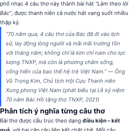
phổ nhạc 4 câu thơ này thành bài hát
“Làm theo lời
Bác”
, được thanh niên cả nước hát vang suốt nhiều
thập kỷ.
“70 năm qua, 4 câu thơ của Bác đã đi vào lịch
sử, lay động lòng người và mãi mãi trường tồn
với tháng năm; không chỉ là kim chỉ nam cho lực
lượng TNXP, mà còn là phương châm sống,
cống hiến của bao thế hệ trẻ Việt Nam.” — Ông
Vũ Trọng Kim, Chủ tịch Hội Cựu Thanh niên
Xung phong Việt Nam (phát biểu tại Lễ kỷ niệm
70 năm Bác Hồ tặng thơ TNXP, 2021)
Phân tích ý nghĩa từng câu thơ
Bài thơ được cấu trúc theo dạng
điều kiện – kết
quả
, với hai cặp câu liên kết chặt chẽ. Mỗi câu