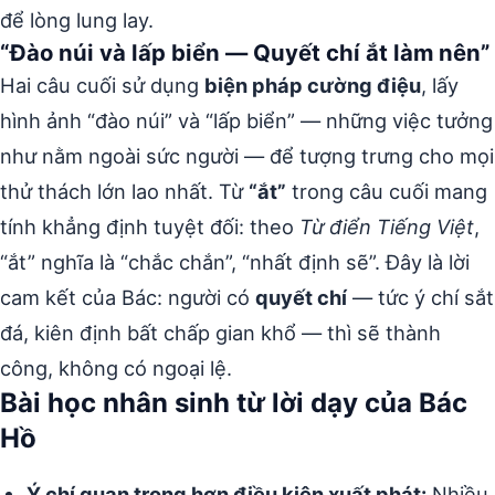
để lòng lung lay.
“Đào núi và lấp biển — Quyết chí ắt làm nên”
Hai câu cuối sử dụng
biện pháp cường điệu
, lấy
hình ảnh “đào núi” và “lấp biển” — những việc tưởng
như nằm ngoài sức người — để tượng trưng cho mọi
thử thách lớn lao nhất. Từ
“ắt”
trong câu cuối mang
tính khẳng định tuyệt đối: theo
Từ điển Tiếng Việt
,
“ắt” nghĩa là “chắc chắn”, “nhất định sẽ”. Đây là lời
cam kết của Bác: người có
quyết chí
— tức ý chí sắt
đá, kiên định bất chấp gian khổ — thì sẽ thành
công, không có ngoại lệ.
Bài học nhân sinh từ lời dạy của Bác
Hồ
Ý chí quan trọng hơn điều kiện xuất phát:
Nhiều