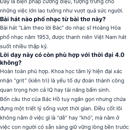
Đây là biện pháp cường điệu, tượng trưng cho
những việc lớn lao tưởng như vượt quá sức người.
Bài hát nào phổ nhạc từ bài thơ này?
Bài hát “Làm theo lời Bác” do nhạc sĩ Hoàng Hòa
phổ nhạc năm 1953, được thanh niên Việt Nam hát
suốt nhiều thập kỷ.
Lời dạy này có còn phù hợp với thời đại 4.0
không?
Hoàn toàn phù hợp. Khoa học tâm lý hiện đại xác
nhận “grit” (kiên trì) là yếu tố dự đoán thành công
quan trọng hơn cả IQ hay tài năng bẩm sinh.
Bốn câu thơ của Bác Hồ tuy ngắn gọn nhưng chứa
đựng một triết lý sống vượt thời gian. Điều cốt lõi
không nằm ở việc gì là “dễ” hay “khó”, mà nằm ở
việc con người có sẵn sàng giữ vững lòng bền trước