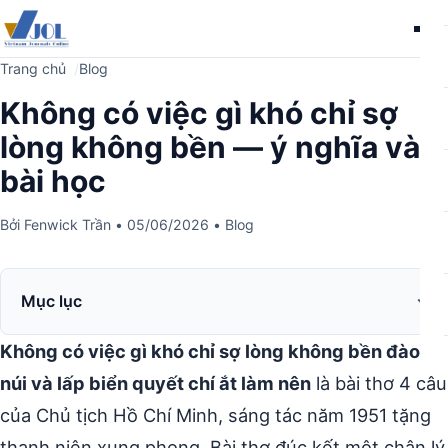
Me
Trang chủ
Blog
Không có việc gì khó chỉ sợ
lòng không bền — ý nghĩa và
bài học
Bởi
Fenwick Trần
•
05/06/2026
•
Blog
Mục lục
Không có việc gì khó chỉ sợ lòng không bền đào
núi và lấp biển quyết chí ắt làm nên
là bài thơ 4 câu
của Chủ tịch Hồ Chí Minh, sáng tác năm 1951 tặng
thanh niên xung phong. Bài thơ đúc kết một chân lý