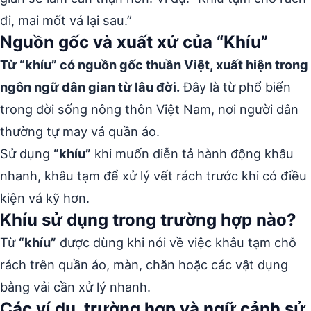
đi, mai mốt vá lại sau.”
Nguồn gốc và xuất xứ của “Khíu”
Từ “khíu” có nguồn gốc thuần Việt, xuất hiện trong
ngôn ngữ dân gian từ lâu đời.
Đây là từ phổ biến
trong đời sống nông thôn Việt Nam, nơi người dân
thường tự may vá quần áo.
Sử dụng
“khíu”
khi muốn diễn tả hành động khâu
nhanh, khâu tạm để xử lý vết rách trước khi có điều
kiện vá kỹ hơn.
Khíu sử dụng trong trường hợp nào?
Từ
“khíu”
được dùng khi nói về việc khâu tạm chỗ
rách trên quần áo, màn, chăn hoặc các vật dụng
bằng vải cần xử lý nhanh.
Các ví dụ, trường hợp và ngữ cảnh sử