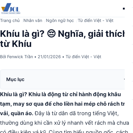
Me
Trang chủ
Nhân văn
Ngôn ngữ học
Từ điển Việt - Việt
Khíu là gì? 😔 Nghĩa, giải thích
từ Khíu
Bởi
Fenwick Trần
•
21/01/2026
•
Từ điển Việt - Việt
Mục lục
Khíu là gì?
Khíu là động từ chỉ hành động khâu
tạm, may sơ qua để cho liền hai mép chỗ rách trên
vải, quần áo.
Đây là từ dân dã trong tiếng Việt,
thường dùng khi cần xử lý nhanh vết rách mà chưa
có điều kiện vá kỹ. Cùng tìm hiểu nguồn gốc, cách