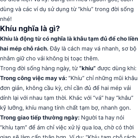
dùng và các ví dụ sử dụng từ “khíu” trong đời sống
nhé!
Khíu nghĩa là gì?
Khíu là động từ có nghĩa là khâu tạm đủ để cho liền
hai mép chỗ rách.
Đây là cách may vá nhanh, sơ bộ
nhằm giữ cho vải không bị toạc thêm.
Trong đời sống hàng ngày, từ
“khíu”
được dùng khi:
Trong công việc may vá:
“Khíu” chỉ những mũi khâu
đơn giản, không cầu kỳ, chỉ cần đủ để hai mép vải
dính lại với nhau tạm thời. Khác với “vá” hay “khâu”
kỹ lưỡng, khíu mang tính chất tạm bợ, nhanh gọn.
Trong giao tiếp thường ngày:
Người ta hay nói
“khíu tạm” để ám chỉ việc xử lý qua loa, chờ có thời
gian sẽ làm cẩn thận hơn. Ví dụ: “Khíu tạm chỗ rách