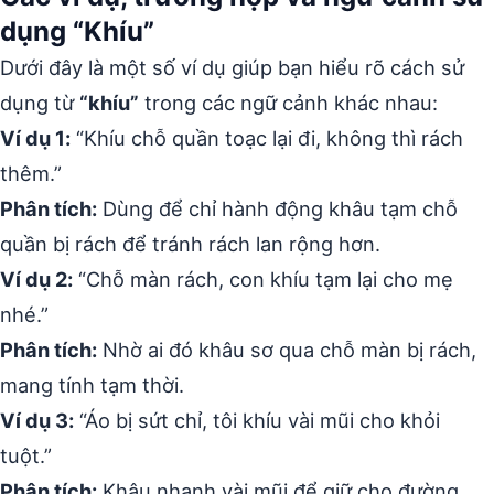
dụng “Khíu”
Dưới đây là một số ví dụ giúp bạn hiểu rõ cách sử
dụng từ
“khíu”
trong các ngữ cảnh khác nhau:
Ví dụ 1:
“Khíu chỗ quần toạc lại đi, không thì rách
thêm.”
Phân tích:
Dùng để chỉ hành động khâu tạm chỗ
quần bị rách để tránh rách lan rộng hơn.
Ví dụ 2:
“Chỗ màn rách, con khíu tạm lại cho mẹ
nhé.”
Phân tích:
Nhờ ai đó khâu sơ qua chỗ màn bị rách,
mang tính tạm thời.
Ví dụ 3:
“Áo bị sứt chỉ, tôi khíu vài mũi cho khỏi
tuột.”
Phân tích:
Khâu nhanh vài mũi để giữ cho đường