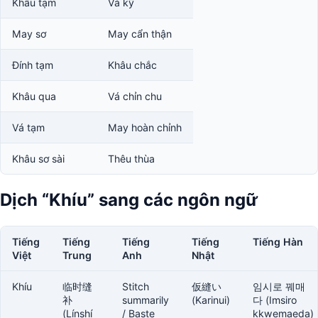
Khâu tạm
Vá kỹ
May sơ
May cẩn thận
Đính tạm
Khâu chắc
Khâu qua
Vá chỉn chu
Vá tạm
May hoàn chỉnh
Khâu sơ sài
Thêu thùa
Dịch “Khíu” sang các ngôn ngữ
Tiếng
Tiếng
Tiếng
Tiếng
Tiếng Hàn
Việt
Trung
Anh
Nhật
Khíu
临时缝
Stitch
仮縫い
임시로 꿰매
补
summarily
(Karinui)
다 (Imsiro
(Línshí
/ Baste
kkwemaeda)