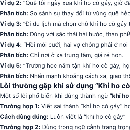
Ví dụ 2:
“Quê tôi ngày xưa khỉ ho cò gáy, giờ đ
Phân tích:
So sánh sự thay đổi từ vùng quê hẻo 
Ví dụ 3:
“Đi du lịch mà chọn chỗ khỉ ho cò gáy t
Phân tích:
Dùng với sắc thái hài hước, than phi
Ví dụ 4:
“Hồi mới cưới, hai vợ chồng phải ở nơi
Phân tích:
Chỉ nơi ở xa trung tâm, giá rẻ hơn.
Ví dụ 5:
“Trường học nằm tận khỉ ho cò gáy, học
Phân tích:
Nhấn mạnh khoảng cách xa, giao th
Lỗi thường gặp khi sử dụng “Khỉ ho cò
Một số lỗi phổ biến khi dùng thành ngữ
“khỉ ho
Trường hợp 1:
Viết sai thành “khỉ ho có gáy” ho
Cách dùng đúng:
Luôn viết là “khỉ ho cò gáy” –
Trường hợp 2:
Dùng trong ngữ cảnh trang trọn