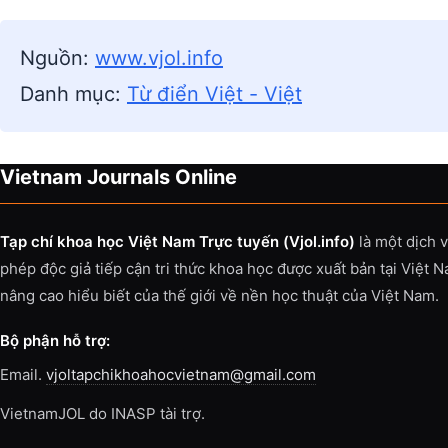
Nguồn:
www.vjol.info
Danh mục:
Từ điển Việt - Việt
Vietnam Journals Online
Tạp chí khoa học Việt Nam Trực tuyến (Vjol.info)
là một dịch 
phép độc giả tiếp cận tri thức khoa học được xuất bản tại Việt 
nâng cao hiểu biết của thế giới về nền học thuật của Việt Nam.
Bộ phận hỗ trợ:
Email.
vjoltapchikhoahocvietnam@gmail.com
VietnamJOL do INASP tài trợ.