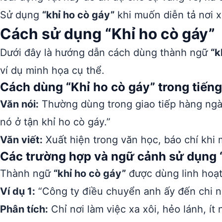
Sử dụng
“khỉ ho cò gáy”
khi muốn diễn tả nơi xa
Cách sử dụng “Khỉ ho cò gáy”
Dưới đây là hướng dẫn cách dùng thành ngữ
“k
ví dụ minh họa cụ thể.
Cách dùng “Khỉ ho cò gáy” trong tiếng
Văn nói:
Thường dùng trong giao tiếp hàng ngày 
nó ở tận khỉ ho cò gáy.”
Văn viết:
Xuất hiện trong văn học, báo chí khi m
Các trường hợp và ngữ cảnh sử dụng 
Thành ngữ
“khỉ ho cò gáy”
được dùng linh hoạt 
Ví dụ 1:
“Công ty điều chuyển anh ấy đến chi n
Phân tích:
Chỉ nơi làm việc xa xôi, hẻo lánh, í