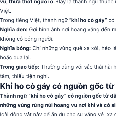
vu, thưa thớt người ở.
Đây là thành ngữ thuộc 
Việt.
Trong tiếng Việt, thành ngữ
“khỉ ho cò gáy”
có 
Nghĩa đen:
Gợi hình ảnh nơi hoang vắng đến mứ
không có bóng người.
Nghĩa bóng:
Chỉ những vùng quê xa xôi, hẻo lá
hoặc qua lại.
Trong giao tiếp:
Thường dùng với sắc thái hài h
tâm, thiếu tiện nghi.
Khỉ ho cò gáy có nguồn gốc từ
Thành ngữ “khỉ ho cò gáy” có nguồn gốc từ dâ
những vùng rừng núi hoang vu nơi khỉ và cò s
loài động vật này để ẩn dụ cho sự vắng vẻ, xa 