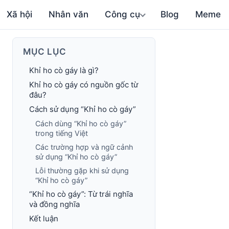
Xã hội
Nhân văn
Công cụ
Blog
Meme
MỤC LỤC
Khỉ ho cò gáy là gì?
Khỉ ho cò gáy có nguồn gốc từ
đâu?
Cách sử dụng “Khỉ ho cò gáy”
Cách dùng “Khỉ ho cò gáy”
trong tiếng Việt
Các trường hợp và ngữ cảnh
sử dụng “Khỉ ho cò gáy”
Lỗi thường gặp khi sử dụng
“Khỉ ho cò gáy”
“Khỉ ho cò gáy”: Từ trái nghĩa
và đồng nghĩa
Kết luận