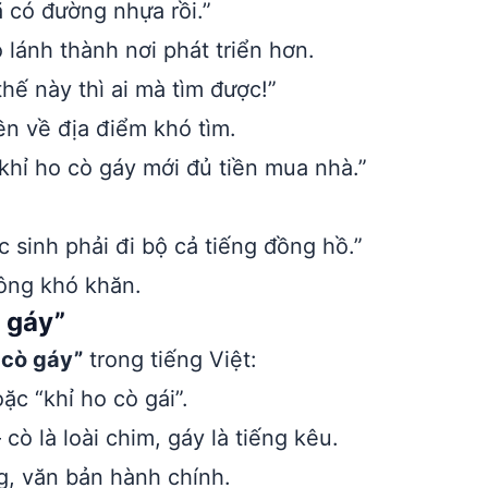
ã có đường nhựa rồi.”
lánh thành nơi phát triển hơn.
hế này thì ai mà tìm được!”
ền về địa điểm khó tìm.
 khỉ ho cò gáy mới đủ tiền mua nhà.”
 sinh phải đi bộ cả tiếng đồng hồ.”
ông khó khăn.
 gáy”
 cò gáy”
trong tiếng Việt:
ặc “khỉ ho cò gái”.
 cò là loài chim, gáy là tiếng kêu.
g, văn bản hành chính.