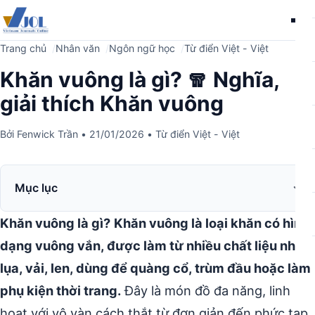
Me
Trang chủ
Nhân văn
Ngôn ngữ học
Từ điển Việt - Việt
Khăn vuông là gì? 🧣 Nghĩa,
giải thích Khăn vuông
Bởi
Fenwick Trần
•
21/01/2026
•
Từ điển Việt - Việt
Mục lục
Khăn vuông là gì?
Khăn vuông là loại khăn có hình
dạng vuông vắn, được làm từ nhiều chất liệu như
lụa, vải, len, dùng để quàng cổ, trùm đầu hoặc làm
phụ kiện thời trang.
Đây là món đồ đa năng, linh
hoạt với vô vàn cách thắt từ đơn giản đến phức tạp.