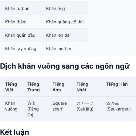
Khăn turban
Khăn ống
Khăn thâm
Khăn quàng cổ dài
Khăn quấn đầu
Khăn len dài
Khăn tay vuông
Khăn muffler
Dịch khăn vuông sang các ngôn ngữ
Tiếng
Tiếng
Tiếng
Tiếng
Tiếng Hàn
Việt
Trung
Anh
Nhật
Khăn
方巾
Square
スカーフ
스카프
vuông
(Fāng
scarf
(Sukāfu)
(Seukarpeu)
jīn)
Kết luận