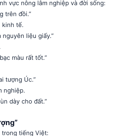
nh vực nông lâm nghiệp và đời sống:
g trên đồi.”
 kinh tế.
nguyên liệu giấy.”
.
bạc màu rất tốt.”
ai tượng Úc.”
m nghiệp.
ùn dày cho đất.”
ượng”
trong tiếng Việt: