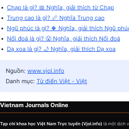
Chạp là gì? 📅 Nghĩa, giải thích từ Chạp
Trung cao là gì? 📏 Nghĩa Trung cao
Ngũ phúc là gì? 🍀 Nghĩa, giải thích Ngũ phú
Nổi đoá là gì? 😤 Nghĩa, giải thích Nổi đoá
Dạ xoa là gì? 🌙 Nghĩa, giải thích Dạ xoa
Nguồn:
www.vjol.info
Danh mục:
Từ điển Việt - Việt
Vietnam Journals Online
Tạp chí khoa học Việt Nam Trực tuyến (Vjol.info)
là một dịch 