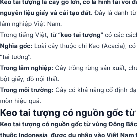
Keo tai tượng là cây gỗ lớn, có lá hình tai voi 
nguyên liệu giấy và cải tạo đất.
Đây là danh từ 
lâm nghiệp Việt Nam.
Trong tiếng Việt, từ
“keo tai tượng”
có các các
Nghĩa gốc:
Loài cây thuộc chi Keo (Acacia), có 
“tai tượng”.
Trong lâm nghiệp:
Cây trồng rừng sản xuất, ch
bột giấy, đồ nội thất.
Trong môi trường:
Cây có khả năng cố định đạm
mòn hiệu quả.
Keo tai tượng có nguồn gốc từ
Keo tai tượng có nguồn gốc từ vùng Đông Bắc
thuộc Indonesia, được du nhập vào Việt Nam