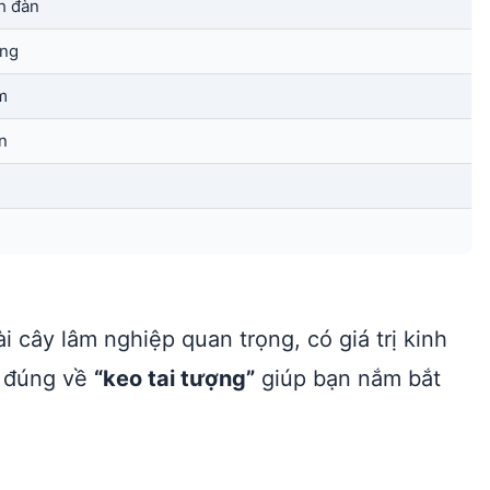
h đàn
ng
m
n
ài cây lâm nghiệp quan trọng, có giá trị kinh
u đúng về
“keo tai tượng”
giúp bạn nắm bắt