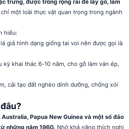
đặc trưng, được trồng rộng rãi để lấy gỗ, làm
chỉ một loài thực vật quan trọng trong ngành
h hiểu:
lá giả hình dạng giống tai voi nên được gọi là
u kỳ khai thác 6-10 năm, cho gỗ làm ván ép,
, cải tạo đất nghèo dinh dưỡng, chống xói
 đâu?
 Australia, Papua New Guinea và một số đảo
 từ những năm 1960.
Nhờ khả năng thích nghi