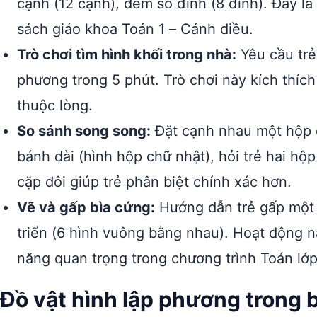
cạnh (12 cạnh), đếm số đỉnh (8 đỉnh). Đây l
sách giáo khoa Toán 1 – Cánh diều.
Trò chơi tìm hình khối trong nhà:
Yêu cầu trẻ
phương trong 5 phút. Trò chơi này kích thích
thuộc lòng.
So sánh song song:
Đặt cạnh nhau một hộp 
bánh dài (hình hộp chữ nhật), hỏi trẻ hai h
cặp đôi giúp trẻ phân biệt chính xác hơn.
Vẽ và gấp bìa cứng:
Hướng dẫn trẻ gấp một 
triển (6 hình vuông bằng nhau). Hoạt động n
năng quan trọng trong chương trình Toán lớp
Đồ vật hình lập phương trong bà