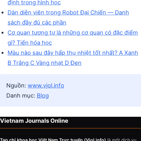
định trong hình học
Dàn diễn viên trong Robot Đại Chiến — Danh
sách đầy đủ các phần
Cơ quan tương tự là những cơ quan có đặc điểm
gì? Tiến hóa học
Màu nào sau đây hấp thụ nhiệt tốt nhất? A Xanh
B Trắng C Vàng nhạt D Đen
Nguồn:
www.vjol.info
Danh mục:
Blog
Vietnam Journals Online
Tạp chí khoa học Việt Nam Trực tuyến (Vjol.info)
là một dịch vụ