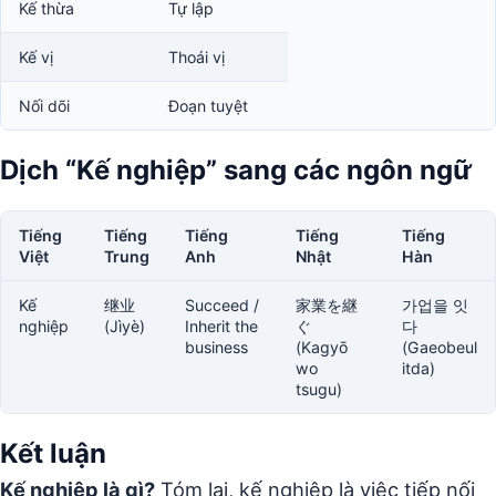
Kế thừa
Tự lập
Kế vị
Thoái vị
Nối dõi
Đoạn tuyệt
Dịch “Kế nghiệp” sang các ngôn ngữ
Tiếng
Tiếng
Tiếng
Tiếng
Tiếng
Việt
Trung
Anh
Nhật
Hàn
Kế
继业
Succeed /
家業を継
가업을 잇
nghiệp
(Jìyè)
Inherit the
ぐ
다
business
(Kagyō
(Gaeobeul
wo
itda)
tsugu)
Kết luận
Kế nghiệp là gì?
Tóm lại, kế nghiệp là việc tiếp nối