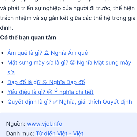
và phát triển sự nghiệp của người đi trước, thể hiện
trách nhiệm và sự gắn kết giữa các thế hệ trong gia
đình.
Có thể bạn quan tâm
Ám quẻ là gì? 🔮 Nghĩa Ám quẻ
Mặt sưng mày sỉa là gì? 😤 Nghĩa Mặt sưng mày
sỉa
Đạp đổ là gì? 💪 Nghĩa Đạp đổ
Yểu điệu là gì? 😔 Ý nghĩa chi tiết
Quyết định là gì? ✅ Nghĩa, giải thích Quyết định
Nguồn:
www.vjol.info
Danh mục:
Từ điển Việt - Việt