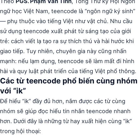
Theo
PGS. Phạm Văn Tình
, Tổng Thư ký Hội Ngôn
ngữ học Việt Nam, teencode là “ngôn ngữ ký sinh”
— phụ thuộc vào tiếng Việt như vật chủ. Nhu cầu
sử dụng teencode xuất phát từ sáng tạo của giới
trẻ: cách viết lạ tạo ra sự thích thú và hài hước khi
giao tiếp. Tuy nhiên, chuyên gia này cũng nhấn
mạnh: nếu lạm dụng, teencode sẽ làm mất đi hình
hài và quy luật phát triển của tiếng Việt phổ thông.
Các từ teencode phổ biến cùng nhóm
với “ik”
Để hiểu “ik” đầy đủ hơn, nắm được các từ cùng
nhóm sẽ giúp đọc hiểu tin nhắn teencode nhanh
hơn. Dưới đây là những từ hay xuất hiện cùng “ik”
trong hội thoại: