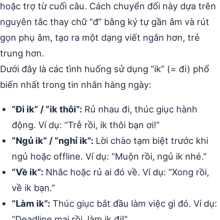
hoặc trợ từ cuối câu. Cách chuyển đổi này dựa trên
nguyên tắc thay chữ “đ” bằng ký tự gần âm và rút
gọn phụ âm, tạo ra một dạng viết ngắn hơn, trẻ
trung hơn.
Dưới đây là các tình huống sử dụng “ik” (= đi) phổ
biến nhất trong tin nhắn hàng ngày:
“Đi ik” / “ik thôi”:
Rủ nhau đi, thúc giục hành
động. Ví dụ: “Trễ rồi, ik thôi bạn ơi!”
“Ngủ ik” / “nghỉ ik”:
Lời chào tạm biệt trước khi
ngủ hoặc offline. Ví dụ: “Muộn rồi, ngủ ik nhé.”
“Về ik”:
Nhắc hoặc rủ ai đó về. Ví dụ: “Xong rồi,
về ik bạn.”
“Làm ik”:
Thúc giục bắt đầu làm việc gì đó. Ví dụ:
“Deadline mai rồi, làm ik đi!”