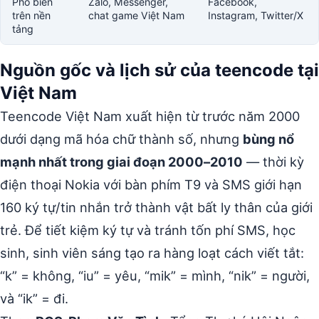
Phổ biến
Zalo, Messenger,
Facebook,
trên nền
chat game Việt Nam
Instagram, Twitter/X
tảng
Nguồn gốc và lịch sử của teencode tại
Việt Nam
Teencode Việt Nam xuất hiện từ trước năm 2000
dưới dạng mã hóa chữ thành số, nhưng
bùng nổ
mạnh nhất trong giai đoạn 2000–2010
— thời kỳ
điện thoại Nokia với bàn phím T9 và SMS giới hạn
160 ký tự/tin nhắn trở thành vật bất ly thân của giới
trẻ. Để tiết kiệm ký tự và tránh tốn phí SMS, học
sinh, sinh viên sáng tạo ra hàng loạt cách viết tắt:
“k” = không, “iu” = yêu, “mik” = mình, “nik” = người,
và “ik” = đi.