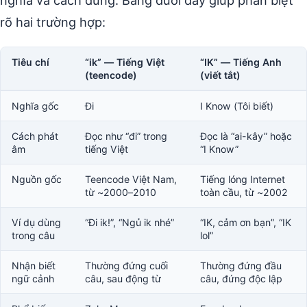
nghĩa và cách dùng. Bảng dưới đây giúp phân biệt
rõ hai trường hợp:
Tiêu chí
“ik” — Tiếng Việt
“IK” — Tiếng Anh
(teencode)
(viết tắt)
Nghĩa gốc
Đi
I Know (Tôi biết)
Cách phát
Đọc như “đi” trong
Đọc là “ai-kây” hoặc
âm
tiếng Việt
“I Know”
Nguồn gốc
Teencode Việt Nam,
Tiếng lóng Internet
từ ~2000–2010
toàn cầu, từ ~2002
Ví dụ dùng
“Đi ik!”, “Ngủ ik nhé”
“IK, cảm ơn bạn”, “IK
trong câu
lol”
Nhận biết
Thường đứng cuối
Thường đứng đầu
ngữ cảnh
câu, sau động từ
câu, đứng độc lập