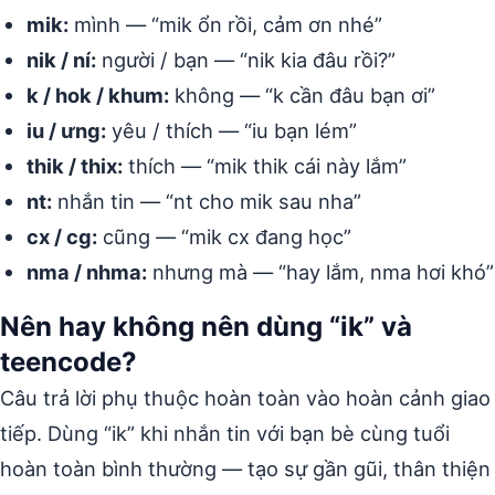
mik:
mình — “mik ổn rồi, cảm ơn nhé”
nik / ní:
người / bạn — “nik kia đâu rồi?”
k / hok / khum:
không — “k cần đâu bạn ơi”
iu / ưng:
yêu / thích — “iu bạn lém”
thik / thix:
thích — “mik thik cái này lắm”
nt:
nhắn tin — “nt cho mik sau nha”
cx / cg:
cũng — “mik cx đang học”
nma / nhma:
nhưng mà — “hay lắm, nma hơi khó”
Nên hay không nên dùng “ik” và
teencode?
Câu trả lời phụ thuộc hoàn toàn vào hoàn cảnh giao
tiếp. Dùng “ik” khi nhắn tin với bạn bè cùng tuổi
hoàn toàn bình thường — tạo sự gần gũi, thân thiện