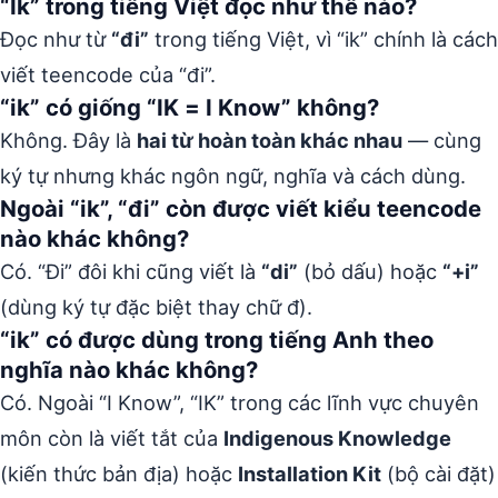
“Ik” trong tiếng Việt đọc như thế nào?
Đọc như từ
“đi”
trong tiếng Việt, vì “ik” chính là cách
viết teencode của “đi”.
“ik” có giống “IK = I Know” không?
Không. Đây là
hai từ hoàn toàn khác nhau
— cùng
ký tự nhưng khác ngôn ngữ, nghĩa và cách dùng.
Ngoài “ik”, “đi” còn được viết kiểu teencode
nào khác không?
Có. “Đi” đôi khi cũng viết là
“di”
(bỏ dấu) hoặc
“+i”
(dùng ký tự đặc biệt thay chữ đ).
“ik” có được dùng trong tiếng Anh theo
nghĩa nào khác không?
Có. Ngoài “I Know”, “IK” trong các lĩnh vực chuyên
môn còn là viết tắt của
Indigenous Knowledge
(kiến thức bản địa) hoặc
Installation Kit
(bộ cài đặt)