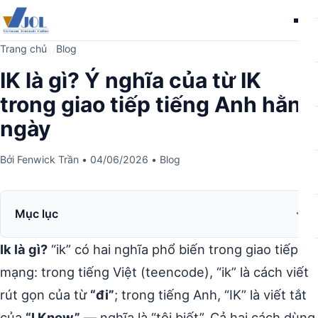
Me
Trang chủ
Blog
IK là gì? Ý nghĩa của từ IK
trong giao tiếp tiếng Anh hằng
ngày
Bởi
Fenwick Trần
•
04/06/2026
•
Blog
Mục lục
Ik là gì?
“ik” có hai nghĩa phổ biến trong giao tiếp
mạng: trong tiếng Việt (teencode), “ik” là cách viết
rút gọn của từ
“đi”
; trong tiếng Anh, “IK” là viết tắt
của
“I Know”
— nghĩa là “tôi biết”. Cả hai cách dùng