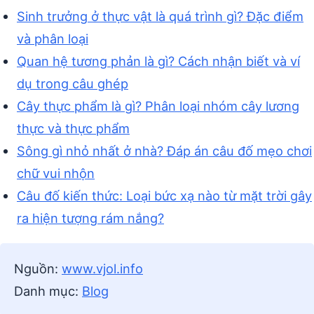
Sinh trưởng ở thực vật là quá trình gì? Đặc điểm
và phân loại
Quan hệ tương phản là gì? Cách nhận biết và ví
dụ trong câu ghép
Cây thực phẩm là gì? Phân loại nhóm cây lương
thực và thực phẩm
Sông gì nhỏ nhất ở nhà? Đáp án câu đố mẹo chơi
chữ vui nhộn
Câu đố kiến thức: Loại bức xạ nào từ mặt trời gây
ra hiện tượng rám nắng?
Nguồn:
www.vjol.info
Danh mục:
Blog