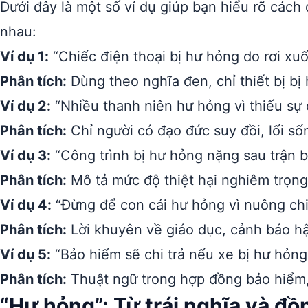
Dưới đây là một số ví dụ giúp bạn hiểu rõ cách
nhau:
Ví dụ 1:
“Chiếc điện thoại bị hư hỏng do rơi xu
Phân tích:
Dùng theo nghĩa đen, chỉ thiết bị b
Ví dụ 2:
“Nhiều thanh niên hư hỏng vì thiếu sự 
Phân tích:
Chỉ người có đạo đức suy đồi, lối số
Ví dụ 3:
“Công trình bị hư hỏng nặng sau trận b
Phân tích:
Mô tả mức độ thiệt hại nghiêm trọng
Ví dụ 4:
“Đừng để con cái hư hỏng vì nuông ch
Phân tích:
Lời khuyên về giáo dục, cảnh báo h
Ví dụ 5:
“Bảo hiểm sẽ chi trả nếu xe bị hư hỏng 
Phân tích:
Thuật ngữ trong hợp đồng bảo hiểm, 
“Hư hỏng”: Từ trái nghĩa và đồ