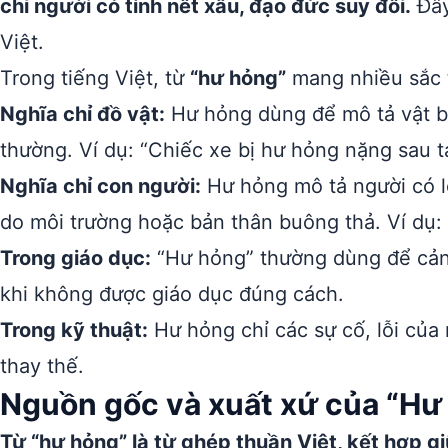
chỉ người có tính nết xấu, đạo đức suy đồi.
Đây
Việt.
Trong tiếng Việt, từ
“hư hỏng”
mang nhiều sắc t
Nghĩa chỉ đồ vật:
Hư hỏng dùng để mô tả vật bị
thường. Ví dụ: “Chiếc xe bị hư hỏng nặng sau ta
Nghĩa chỉ con người:
Hư hỏng mô tả người có l
do môi trường hoặc bản thân buông thả. Ví dụ: “
Trong giáo dục:
“Hư hỏng” thường dùng để cản
khi không được giáo dục đúng cách.
Trong kỹ thuật:
Hư hỏng chỉ các sự cố, lỗi của
thay thế.
Nguồn gốc và xuất xứ của “Hư
Từ “hư hỏng” là từ ghép thuần Việt, kết hợp gi