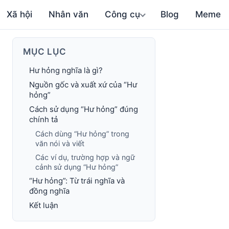
Xã hội
Nhân văn
Công cụ
Blog
Meme
MỤC LỤC
Hư hỏng nghĩa là gì?
Nguồn gốc và xuất xứ của “Hư
hỏng”
Cách sử dụng “Hư hỏng” đúng
chính tả
Cách dùng “Hư hỏng” trong
văn nói và viết
Các ví dụ, trường hợp và ngữ
cảnh sử dụng “Hư hỏng”
“Hư hỏng”: Từ trái nghĩa và
đồng nghĩa
Kết luận