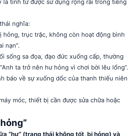
 là tính từ được sử dụng rộng rãi trong tiếng
hái nghĩa:
 hỏng, trục trặc, không còn hoạt động bình
i nạn”.
ối sống sa đọa, đạo đức xuống cấp, thường
Anh ta trở nên hư hỏng vì chơi bời lêu lổng”.
h báo về sự xuống dốc của thanh thiếu niên
 máy móc, thiết bị cần được sửa chữa hoặc
 hỏng”
ữa “hư” (trạng thái không tốt, bị hỏng) và