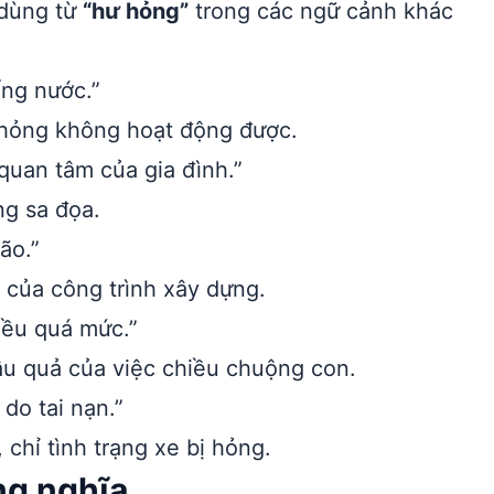
 dùng từ
“hư hỏng”
trong các ngữ cảnh khác
ống nước.”
ị hỏng không hoạt động được.
quan tâm của gia đình.”
ng sa đọa.
ão.”
 của công trình xây dựng.
iều quá mức.”
ậu quả của việc chiều chuộng con.
do tai nạn.”
chỉ tình trạng xe bị hỏng.
ng nghĩa