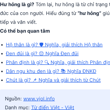
Hư hỏng là gì?
Tóm lại, hư hỏng là từ chỉ trạng
đức của con người. Hiểu đúng từ
“hư hỏng”
giú
tiếp và văn viết.
Có thể bạn quan tâm
Hộ thân là gì? 🛡️ Nghĩa, giải thích Hộ thân
Đen đủi là gì? 😔 Nghĩa Đen đủi
Phân định là gì? 🔍 Nghĩa, giải thích Phân đị
Dân ngu khu đen là gì? 📚 Nghĩa ĐNKĐ
Chút là gì? 📌 Nghĩa và giải thích từ Chút
Nguồn:
www.vjol.info
Danh mục:
Từ điển Việt - Việt