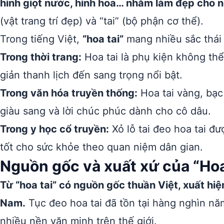
hình giọt nước, hình hoa… nhằm làm đẹp cho 
(vật trang trí đẹp) và “tai” (bộ phận cơ thể).
Trong tiếng Việt,
“hoa tai”
mang nhiều sắc thái 
Trong thời trang:
Hoa tai là phụ kiện không thể
giản thanh lịch đến sang trọng nổi bật.
Trong văn hóa truyền thống:
Hoa tai vàng, bạc
giàu sang và lời chúc phúc dành cho cô dâu.
Trong y học cổ truyền:
Xỏ lỗ tai đeo hoa tai đư
tốt cho sức khỏe theo quan niệm dân gian.
Nguồn gốc và xuất xứ của “Hoa
Từ “hoa tai” có nguồn gốc thuần Việt, xuất hiệ
Nam.
Tục đeo hoa tai đã tồn tại hàng nghìn năm
nhiều nền văn minh trên thế giới.