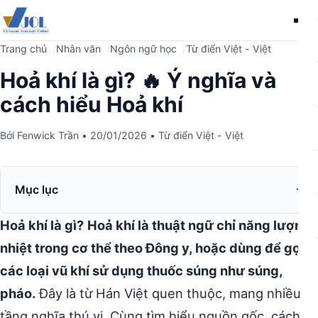
Me
Trang chủ
Nhân văn
Ngôn ngữ học
Từ điển Việt - Việt
Hoả khí là gì? 🔥 Ý nghĩa và
cách hiểu Hoả khí
Bởi
Fenwick Trần
•
20/01/2026
•
Từ điển Việt - Việt
Mục lục
Hoả khí là gì?
Hoả khí là thuật ngữ chỉ năng lượng
nhiệt trong cơ thể theo Đông y, hoặc dùng để gọi
các loại vũ khí sử dụng thuốc súng như súng,
pháo.
Đây là từ Hán Việt quen thuộc, mang nhiều
tầng nghĩa thú vị. Cùng tìm hiểu nguồn gốc, cách