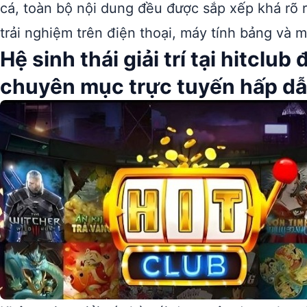
cá, toàn bộ nội dung đều được sắp xếp khá rõ 
trải nghiệm trên điện thoại, máy tính bảng và 
Hệ sinh thái giải trí tại hitclu
chuyên mục trực tuyến hấp d