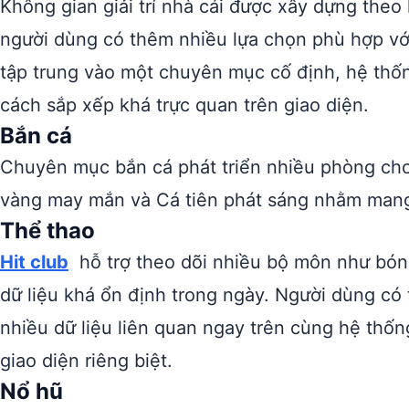
Không gian giải trí nhà cái được xây dựng the
người dùng có thêm nhiều lựa chọn phù hợp với
tập trung vào một chuyên mục cố định, hệ thố
cách sắp xếp khá trực quan trên giao diện.
Bắn cá
Chuyên mục bắn cá phát triển nhiều phòng chơ
vàng may mắn và Cá tiên phát sáng nhằm mang 
Thể thao
Hit club
hỗ trợ theo dõi nhiều bộ môn như bóng
dữ liệu khá ổn định trong ngày. Người dùng có t
nhiều dữ liệu liên quan ngay trên cùng hệ th
giao diện riêng biệt.
Nổ hũ