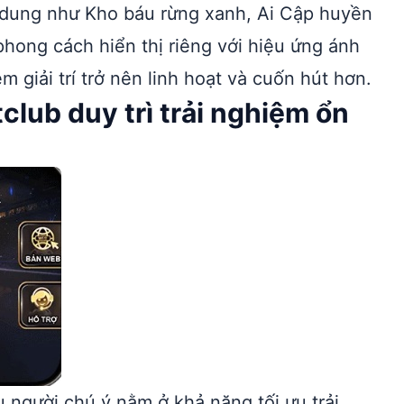
i dung như Kho báu rừng xanh, Ai Cập huyền
phong cách hiển thị riêng với hiệu ứng ánh
m giải trí trở nên linh hoạt và cuốn hút hơn.
club duy trì trải nghiệm ổn
 người chú ý nằm ở khả năng tối ưu trải