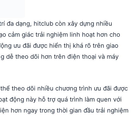
 trí đa dạng, hitclub còn xây dựng nhiều
ạo cảm giác trải nghiệm linh hoạt hơn cho
ộng ưu đãi được hiển thị khá rõ trên giao
g dễ theo dõi hơn trên điện thoại và máy
thể theo dõi nhiều chương trình ưu đãi được
ạt động này hỗ trợ quá trình làm quen với
tiện hơn ngay trong thời gian đầu trải nghiệm