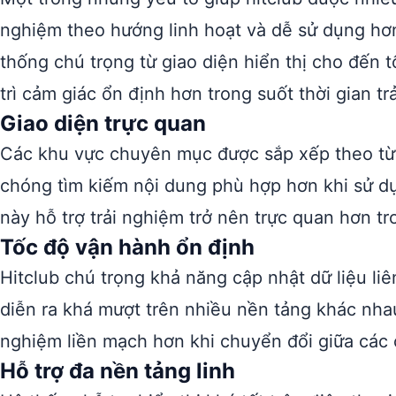
nghiệm theo hướng linh hoạt và dễ sử dụng hơn 
thống chú trọng từ giao diện hiển thị cho đến
trì cảm giác ổn định hơn trong suốt thời gian tr
Giao diện trực quan
Các khu vực chuyên mục được sắp xếp theo từ
chóng tìm kiếm nội dung phù hợp hơn khi sử dụ
này hỗ trợ trải nghiệm trở nên trực quan hơn t
Tốc độ vận hành ổn định
Hitclub chú trọng khả năng cập nhật dữ liệu liê
diễn ra khá mượt trên nhiều nền tảng khác nhau
nghiệm liền mạch hơn khi chuyển đổi giữa các
Hỗ trợ đa nền tảng linh