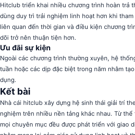
Hitclub triển khai nhiều chương trình hoàn trả
dùng duy trì trải nghiệm linh hoạt hơn khi tha
liên quan đến thời gian và điều kiện chương trì
dõi trở nên thuận tiện hơn.
Ưu đãi sự kiện
Ngoài các chương trình thường xuyên, hệ thốn
tuần hoặc các dịp đặc biệt trong năm nhằm tạo
dụng.
Kết bài
Nhà cái hitclub xây dựng hệ sinh thái giải trí t
nghiệm trên nhiều nền tảng khác nhau. Từ thể 
mọi chuyên mục đều được phát triển với giao d