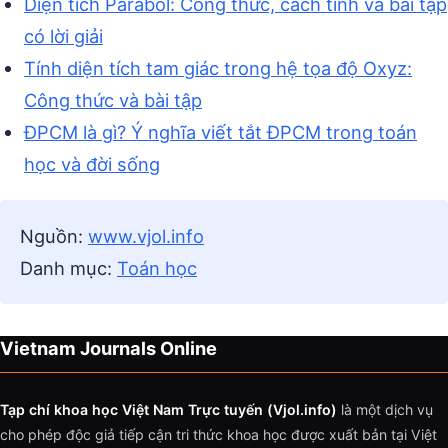
Diện tích Parabol: Công thức, cách tính và bài tập
có lời giải
Tính diện tích tam giác trong hệ tọa độ Oxyz:
Công thức và bài tập
ĐPCM là gì? Ý nghĩa viết tắt ĐPCM trong toán
học và đời sống
Nguồn:
www.vjol.info
Danh mục:
Toán học
Vietnam Journals Online
Tạp chí khoa học Việt Nam Trực tuyến (Vjol.info)
là một dịch vụ
cho phép độc giả tiếp cận tri thức khoa học được xuất bản tại Việt