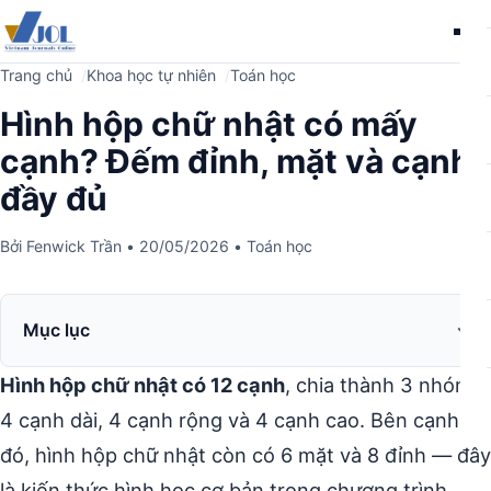
Me
Trang chủ
Khoa học tự nhiên
Toán học
Hình hộp chữ nhật có mấy
cạnh? Đếm đỉnh, mặt và cạnh
đầy đủ
Bởi
Fenwick Trần
•
20/05/2026
•
Toán học
Mục lục
Hình hộp chữ nhật có 12 cạnh
, chia thành 3 nhóm:
4 cạnh dài, 4 cạnh rộng và 4 cạnh cao. Bên cạnh
đó, hình hộp chữ nhật còn có 6 mặt và 8 đỉnh — đây
là kiến thức hình học cơ bản trong chương trình