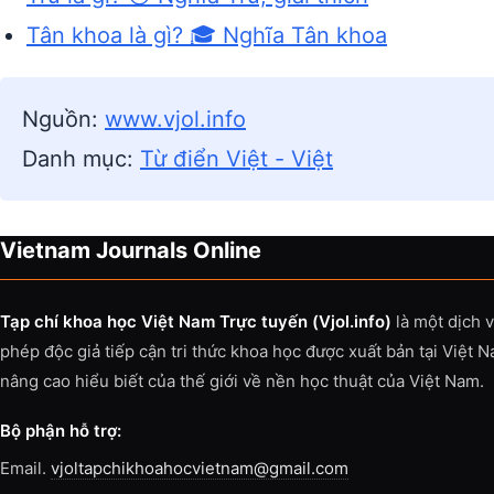
Tân khoa là gì? 🎓 Nghĩa Tân khoa
Nguồn:
www.vjol.info
Danh mục:
Từ điển Việt - Việt
Vietnam Journals Online
Tạp chí khoa học Việt Nam Trực tuyến (Vjol.info)
là một dịch 
phép độc giả tiếp cận tri thức khoa học được xuất bản tại Việt 
nâng cao hiểu biết của thế giới về nền học thuật của Việt Nam.
Bộ phận hỗ trợ:
Email.
vjoltapchikhoahocvietnam@gmail.com