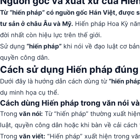
Nguồn gốc và xuất xứ của Hiế
Từ “hiến pháp” có nguồn gốc Hán Việt, được 
tư sản ở châu Âu và Mỹ.
Hiến pháp Hoa Kỳ năm 
đời nhất còn hiệu lực trên thế giới.
Sử dụng
“hiến pháp”
khi nói về đạo luật cơ bả
quyền công dân.
Cách sử dụng Hiến pháp đúng 
Dưới đây là hướng dẫn cách dùng từ
“hiến phá
dụ minh họa cụ thể.
Cách dùng Hiến pháp trong văn nói và
Trong
văn nói:
Từ “hiến pháp” thường xuất hiện 
luật, quyền công dân hoặc khi bàn về cải cách 
Trong
văn viết:
“Hiến pháp” xuất hiện trong văn