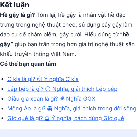
Kết luận
Hề gậy là gì?
Tóm lại, hề gậy là nhân vật hề đặc
trưng trong nghệ thuật chèo, sử dụng cây gậy làm
đạo cụ để châm biếm, gây cười. Hiểu đúng từ
“hề
gậy”
giúp bạn trân trọng hơn giá trị nghệ thuật sân
khấu truyền thống Việt Nam.
Có thể bạn quan tâm
Ơ kìa là gì? 😊 Ý nghĩa Ơ kìa
Lép bép là gì? 😏 Nghĩa, giải thích Lép bép
Giâu gia xoan là gì? 💰 Nghĩa GGX
Mộng Ảo là gì? 👻 Nghĩa, giải thích trong đời sống
Giở quẻ là gì? 🔮 Ý nghĩa, cách dùng Giở quẻ