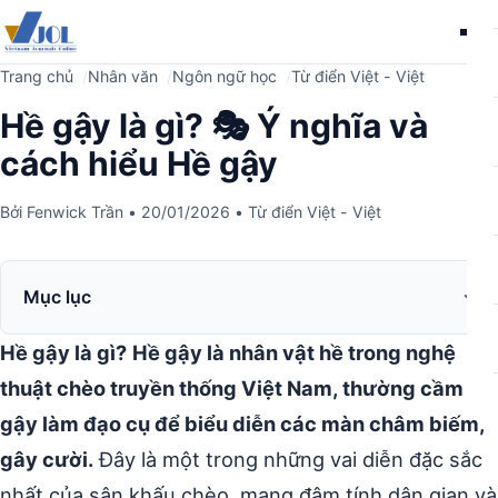
Me
Trang chủ
Nhân văn
Ngôn ngữ học
Từ điển Việt - Việt
Hề gậy là gì? 🎭 Ý nghĩa và
cách hiểu Hề gậy
Bởi
Fenwick Trần
•
20/01/2026
•
Từ điển Việt - Việt
Mục lục
Hề gậy là gì?
Hề gậy là nhân vật hề trong nghệ
thuật chèo truyền thống Việt Nam, thường cầm
gậy làm đạo cụ để biểu diễn các màn châm biếm,
gây cười.
Đây là một trong những vai diễn đặc sắc
nhất của sân khấu chèo, mang đậm tính dân gian và