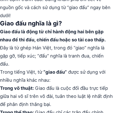
nguồn gốc và cách sử dụng từ “giao đấu” ngay bên
dưới!
Giao đấu nghĩa là gì?
Giao đấu là động từ chỉ hành động hai bên gặp
nhau để thi đấu, chiến đấu hoặc so tài cao thấp.
Đây là từ ghép Hán Việt, trong đó “giao” nghĩa là
gặp gỡ, tiếp xúc; “đấu” nghĩa là tranh đua, chiến
đấu.
Trong tiếng Việt, từ
“giao đấu”
được sử dụng với
nhiều nghĩa khác nhau:
Trong võ thuật:
Giao đấu là cuộc đối đầu trực tiếp
giữa hai võ sĩ trên võ đài, tuân theo luật lệ nhất định
để phân định thắng bại.
Trong thể thao:
Giao đấu chỉ các trận đấu chính