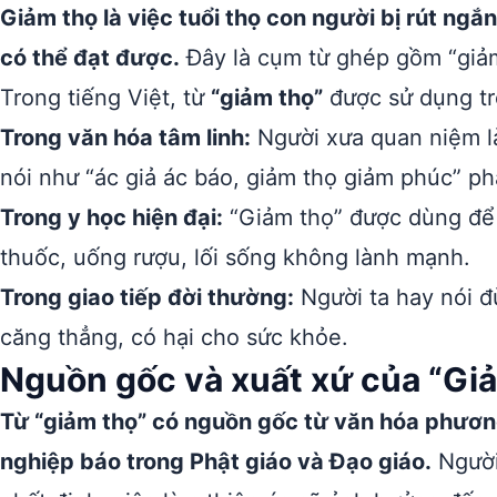
Giảm thọ là việc tuổi thọ con người bị rút ng
có thể đạt được.
Đây là cụm từ ghép gồm “giảm” 
Trong tiếng Việt, từ
“giảm thọ”
được sử dụng tr
Trong văn hóa tâm linh:
Người xưa quan niệm là
nói như “ác giả ác báo, giảm thọ giảm phúc” p
Trong y học hiện đại:
“Giảm thọ” được dùng để c
thuốc, uống rượu, lối sống không lành mạnh.
Trong giao tiếp đời thường:
Người ta hay nói đù
căng thẳng, có hại cho sức khỏe.
Nguồn gốc và xuất xứ của “Gi
Từ “giảm thọ” có nguồn gốc từ văn hóa phươn
nghiệp báo trong Phật giáo và Đạo giáo.
Người 