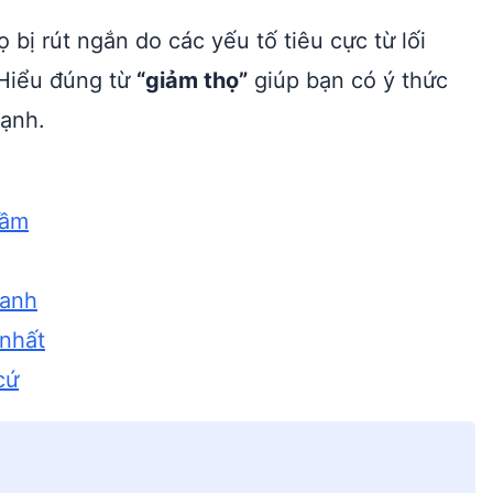
ọ bị rút ngắn do các yếu tố tiêu cực từ lối
 Hiểu đúng từ
“giảm thọ”
giúp bạn có ý thức
mạnh.
cầm
lanh
 nhất
cứ