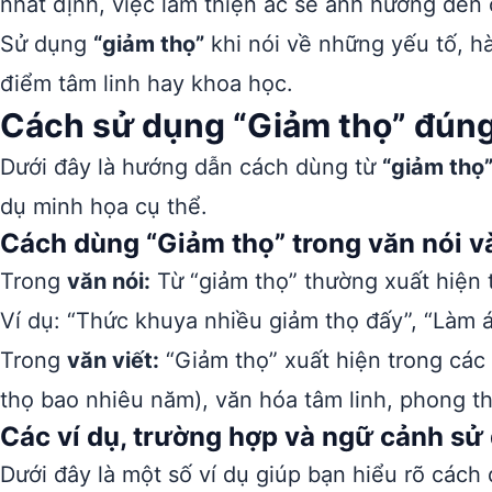
nhất định, việc làm thiện ác sẽ ảnh hưởng đến 
Sử dụng
“giảm thọ”
khi nói về những yếu tố, hà
điểm tâm linh hay khoa học.
Cách sử dụng “Giảm thọ” đúng
Dưới đây là hướng dẫn cách dùng từ
“giảm thọ
dụ minh họa cụ thể.
Cách dùng “Giảm thọ” trong văn nói và
Trong
văn nói:
Từ “giảm thọ” thường xuất hiện 
Ví dụ: “Thức khuya nhiều giảm thọ đấy”, “Làm á
Trong
văn viết:
“Giảm thọ” xuất hiện trong các 
thọ bao nhiêu năm), văn hóa tâm linh, phong t
Các ví dụ, trường hợp và ngữ cảnh sử
Dưới đây là một số ví dụ giúp bạn hiểu rõ cách