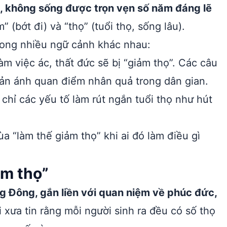
ắn, không sống được trọn vẹn số năm đáng lẽ
(bớt đi) và “thọ” (tuổi thọ, sống lâu).
ong nhiều ngữ cảnh khác nhau:
m việc ác, thất đức sẽ bị “giảm thọ”. Các câu
hản ánh quan điểm nhân quả trong dân gian.
hỉ các yếu tố làm rút ngắn tuổi thọ như hút
a “làm thế giảm thọ” khi ai đó làm điều gì
ảm thọ”
g Đông, gắn liền với quan niệm về phúc đức,
xưa tin rằng mỗi người sinh ra đều có số thọ