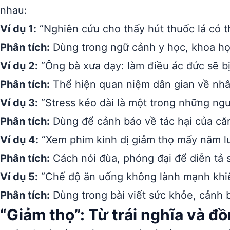
nhau:
Ví dụ 1:
“Nghiên cứu cho thấy hút thuốc lá có t
Phân tích:
Dùng trong ngữ cảnh y học, khoa học 
Ví dụ 2:
“Ông bà xưa dạy: làm điều ác đức sẽ bị
Phân tích:
Thể hiện quan niệm dân gian về nhâ
Ví dụ 3:
“Stress kéo dài là một trong những ng
Phân tích:
Dùng để cảnh báo về tác hại của că
Ví dụ 4:
“Xem phim kinh dị giảm thọ mấy năm l
Phân tích:
Cách nói đùa, phóng đại để diễn tả s
Ví dụ 5:
“Chế độ ăn uống không lành mạnh khiến
Phân tích:
Dùng trong bài viết sức khỏe, cảnh b
“Giảm thọ”: Từ trái nghĩa và đ