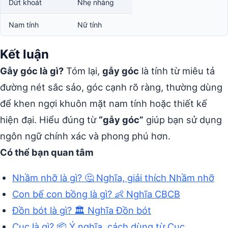
Dứt khoát
Nhẹ nhàng
Nam tính
Nữ tính
Kết luận
Gẫy góc là gì?
Tóm lại,
gẫy góc
là tính từ miêu tả
đường nét sắc sảo, góc cạnh rõ ràng, thường dùng
để khen ngợi khuôn mặt nam tính hoặc thiết kế
hiện đại. Hiểu đúng từ
“gẫy góc”
giúp bạn sử dụng
ngôn ngữ chính xác và phong phú hơn.
Có thể bạn quan tâm
Nhầm nhỡ là gì? 🤔 Nghĩa, giải thích Nhầm nhỡ
Con bế con bồng là gì? 👶 Nghĩa CBCB
Đồn bót là gì? 🏛️ Nghĩa Đồn bót
Cục là gì? 📦 Ý nghĩa, cách dùng từ Cục