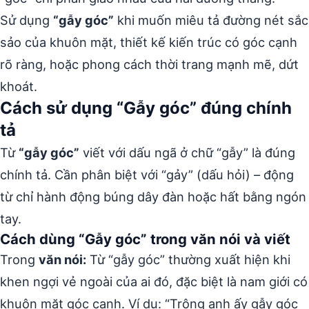
Sử dụng
“gẫy góc”
khi muốn miêu tả đường nét sắc
sảo của khuôn mặt, thiết kế kiến trúc có góc cạnh
rõ ràng, hoặc phong cách thời trang mạnh mẽ, dứt
khoát.
Cách sử dụng “Gẫy góc” đúng chính
tả
Từ
“gẫy góc”
viết với dấu ngã ở chữ “gẫy” là đúng
chính tả. Cần phân biệt với “gảy” (dấu hỏi) – động
từ chỉ hành động búng dây đàn hoặc hất bằng ngón
tay.
Cách dùng “Gẫy góc” trong văn nói và viết
Trong
văn nói:
Từ “gẫy góc” thường xuất hiện khi
khen ngợi vẻ ngoài của ai đó, đặc biệt là nam giới có
khuôn mặt góc cạnh. Ví dụ: “Trông anh ấy gẫy góc