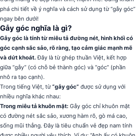
phá chi tiết về ý nghĩa và cách sử dụng từ “gẫy góc”
ngay bên dưới!
Gẫy góc nghĩa là gì?
Gẫy góc là tính từ miêu tả đường nét, hình khối có
góc cạnh sắc sảo, rõ ràng, tạo cảm giác mạnh mẽ
và dứt khoát.
Đây là từ ghép thuần Việt, kết hợp
giữa “gẫy” (có chỗ bẻ thành góc) và “góc” (phần
nhô ra tạo cạnh).
Trong tiếng Việt, từ
“gẫy góc”
được sử dụng với
nhiều nghĩa khác nhau:
Trong miêu tả khuôn mặt:
Gẫy góc chỉ khuôn mặt
có đường nét sắc sảo, xương hàm rõ, gò má cao,
sống mũi thẳng. Đây là tiêu chuẩn vẻ đẹp nam tính
được nhiều người yêu thích. Ví dụ: “Anh ấy có khuôn