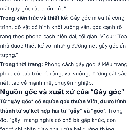
mặt gẫy góc rất cuốn hút.”
Trong kiến trúc và thiết kế:
Gẫy góc miêu tả công
trình, đồ vật có hình khối vuông vắn, góc cạnh rõ
ràng theo phong cách hiện đại, tối giản. Ví dụ: “Tòa
nhà được thiết kế với những đường nét gẫy góc ấn
tượng.”
Trong thời trang:
Phong cách gẫy góc là kiểu trang
phục có cấu trúc rõ ràng, vai vuông, đường cắt sắc
nét, tạo vẻ mạnh mẽ, chuyên nghiệp.
Nguồn gốc và xuất xứ của “Gẫy góc”
Từ “gẫy góc” có nguồn gốc thuần Việt, được hình
thành từ sự kết hợp hai từ “gẫy” và “góc”.
Trong
đó, “gẫy” mang nghĩa có chỗ bẻ gấp khúc, còn
“góc” chỉ phần giao nhau của hai đường thẳng.