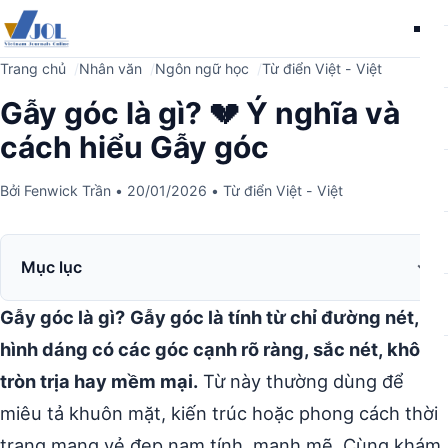
Me
Trang chủ
Nhân văn
Ngôn ngữ học
Từ điển Việt - Việt
Gẫy góc là gì? 💔 Ý nghĩa và
cách hiểu Gẫy góc
Bởi
Fenwick Trần
•
20/01/2026
•
Từ điển Việt - Việt
Mục lục
Gẫy góc là gì?
Gẫy góc là tính từ chỉ đường nét,
hình dáng có các góc cạnh rõ ràng, sắc nét, không
tròn trịa hay mềm mại.
Từ này thường dùng để
miêu tả khuôn mặt, kiến trúc hoặc phong cách thời
trang mang vẻ đẹp nam tính, mạnh mẽ. Cùng khám