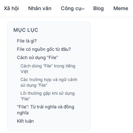
Xã hội
Nhân văn
Công cụ
Blog
Meme
MỤC LỤC
File là gì?
File có nguồn gốc từ đâu?
Cách sử dụng “File”
Cách dùng “File” trong tiếng
Việt
Các trường hợp và ngữ cảnh
sử dụng “File”
Lỗi thường gặp khi sử dụng
“File”
“File”: Từ trái nghĩa và đồng
nghĩa
Kết luận