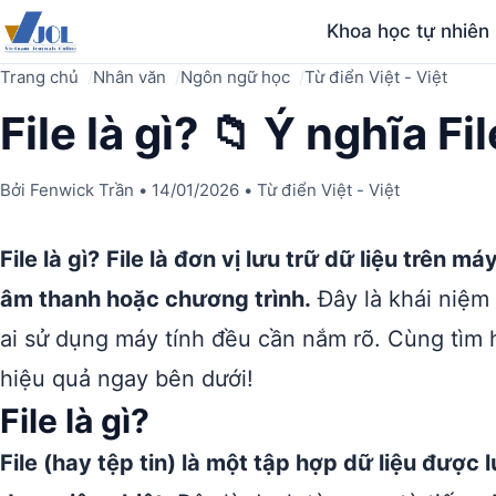
Khoa học tự nhiên
Trang chủ
Nhân văn
Ngôn ngữ học
Từ điển Việt - Việt
File là gì? 📁 Ý nghĩa Fil
Bởi
Fenwick Trần
•
14/01/2026
•
Từ điển Việt - Việt
File là gì?
File là đơn vị lưu trữ dữ liệu trên m
âm thanh hoặc chương trình.
Đây là khái niệm
ai sử dụng máy tính đều cần nắm rõ. Cùng tìm hi
hiệu quả ngay bên dưới!
File là gì?
File (hay tệp tin) là một tập hợp dữ liệu được l