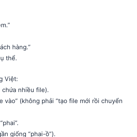
em.”
hách hàng.”
ụ thể.
g Việt:
 chứa nhiều file).
e vào” (không phải “tạo file mới rồi chuyển
“phai”.
gần giống “phai-ồ”).