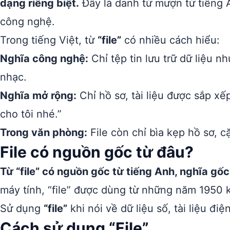
dạng riêng biệt.
Đây là danh từ mượn từ tiếng 
công nghệ.
Trong tiếng Việt, từ
“file”
có nhiều cách hiểu:
Nghĩa công nghệ:
Chỉ tệp tin lưu trữ dữ liệu như 
nhạc.
Nghĩa mở rộng:
Chỉ hồ sơ, tài liệu được sắp xếp
cho tôi nhé.”
Trong văn phòng:
File còn chỉ bìa kẹp hồ sơ, c
File có nguồn gốc từ đâu?
Từ “file” có nguồn gốc từ tiếng Anh, nghĩa gốc
máy tính, “file” được dùng từ những năm 1950 kh
Sử dụng
“file”
khi nói về dữ liệu số, tài liệu điệ
Cách sử dụng “File”