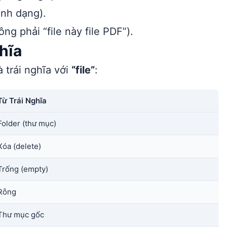
ịnh dạng).
ng phải “file này file PDF”).
ghĩa
 trái nghĩa với
“file”
:
Từ Trái Nghĩa
Folder (thư mục)
Xóa (delete)
Trống (empty)
Rỗng
Thư mục gốc