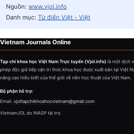
Nguồn:
www.vjol.info
Danh mục:
Từ điển Việt - Việt
Vietnam Journals Online
Tạp chí khoa học Việt Nam Trực tuyến (Vjol.info)
là một dịch 
phép độc giả tiếp cận tri thức khoa học được xuất bản tại Việt 
nâng cao hiểu biết của thế giới về nền học thuật của Việt Nam.
Bộ phận hỗ trợ:
Email.
vjoltapchikhoahocvietnam@gmail.com
VietnamJOL do INASP tài trợ.