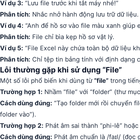
Ví dụ 3:
“Lưu file trước khi tắt máy nhé!”
Phân tích:
Nhắc nhở hành động lưu trữ dữ liệu.
Ví dụ 4:
“Anh để hồ sơ vào file màu xanh giúp 
Phân tích:
File chỉ bìa kẹp hồ sơ vật lý.
Ví dụ 5:
“File Excel này chứa toàn bộ dữ liệu k
Phân tích:
Chỉ tệp tin bảng tính với định dạng c
Lỗi thường gặp khi sử dụng “File”
Một số lỗi phổ biến khi dùng từ
“file”
trong tiến
Trường hợp 1:
Nhầm “file” với “folder” (thư mục
Cách dùng đúng:
“Tạo folder mới rồi chuyển fil
folder vào”).
Trường hợp 2:
Phát âm sai thành “phi-lê” hoặc 
Cách dùng đúng:
Phát âm chuẩn là /faɪl/ (đọc 