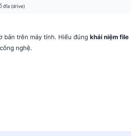
Ổ đĩa (drive)
u cơ bản trên máy tính. Hiểu đúng
khái niệm file
ị công nghệ.