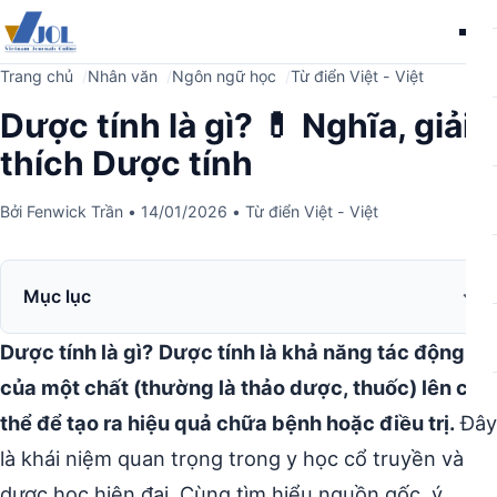
Me
Trang chủ
Nhân văn
Ngôn ngữ học
Từ điển Việt - Việt
Dược tính là gì? 💊 Nghĩa, giải
thích Dược tính
Bởi
Fenwick Trần
•
14/01/2026
•
Từ điển Việt - Việt
Mục lục
Dược tính là gì?
Dược tính là khả năng tác động
của một chất (thường là thảo dược, thuốc) lên cơ
thể để tạo ra hiệu quả chữa bệnh hoặc điều trị.
Đây
là khái niệm quan trọng trong y học cổ truyền và
dược học hiện đại. Cùng tìm hiểu nguồn gốc, ý