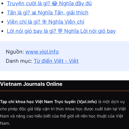
Truyện cười là gì? 😂 Nghĩa đầy đủ
Tấn là gì? 📊 Nghĩa Tấn, giải thích
Viễn chí là gì? 🎯 Nghĩa Viễn chí
Lời nói gió bay là gì? 💬 Nghĩa Lời nói gió bay
Nguồn:
www.vjol.info
Danh mục:
Từ điển Việt - Việt
Vietnam Journals Online
Tạp chí khoa học Việt Nam Trực tuyến (Vjol.info)
là một dịch vụ
cho phép độc giả tiếp cận tri thức khoa học được xuất bản tại Việt
Nam và nâng cao hiểu biết của thế giới về nền học thuật của Việt
Nam.