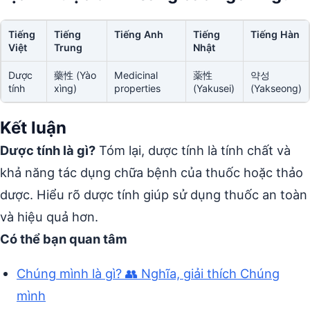
Tiếng
Tiếng
Tiếng Anh
Tiếng
Tiếng Hàn
Việt
Trung
Nhật
Dược
藥性 (Yào
Medicinal
薬性
약성
tính
xìng)
properties
(Yakusei)
(Yakseong)
Kết luận
Dược tính là gì?
Tóm lại, dược tính là tính chất và
khả năng tác dụng chữa bệnh của thuốc hoặc thảo
dược. Hiểu rõ dược tính giúp sử dụng thuốc an toàn
và hiệu quả hơn.
Có thể bạn quan tâm
Chúng mình là gì? 👥 Nghĩa, giải thích Chúng
mình