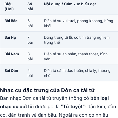
Điệu
Số
Nội dung / Cảm xúc biểu đạt
(Hơi)
bài
Bài Bắc
6
Diễn tả sự vui tươi, phóng khoáng, hứng
bài
khởi
Bài Hạ
7
Dùng trong tế lễ, có tính trang nghiêm,
bài
trọng thể
Bài Nam
3
Diễn tả sự an nhàn, thanh thoát, bình
bài
yên
Bài Oán
4
Diễn tả cảnh đau buồn, chia ly, thương
bài
nhớ
Nhạc cụ đặc trưng của Đờn ca tài tử
Ban nhạc Đờn ca tài tử truyền thống có
bốn loại
nhạc cụ cốt lõi
được gọi là
“Tứ tuyệt”
: đàn kìm, đàn
cò, đàn tranh và đàn bầu. Ngoài ra còn có nhiều