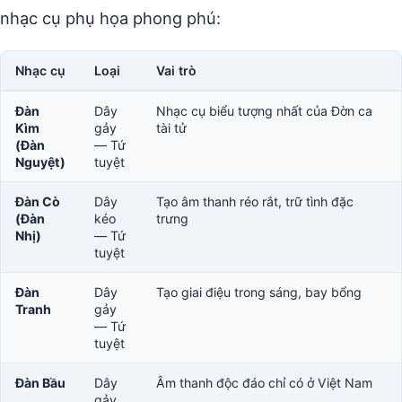
nhạc cụ phụ họa phong phú:
Nhạc cụ
Loại
Vai trò
Đàn
Dây
Nhạc cụ biểu tượng nhất của Đờn ca
Kìm
gảy
tài tử
(Đàn
— Tứ
Nguyệt)
tuyệt
Đàn Cò
Dây
Tạo âm thanh réo rắt, trữ tình đặc
(Đàn
kéo
trưng
Nhị)
— Tứ
tuyệt
Đàn
Dây
Tạo giai điệu trong sáng, bay bổng
Tranh
gảy
— Tứ
tuyệt
Đàn Bầu
Dây
Âm thanh độc đáo chỉ có ở Việt Nam
gảy