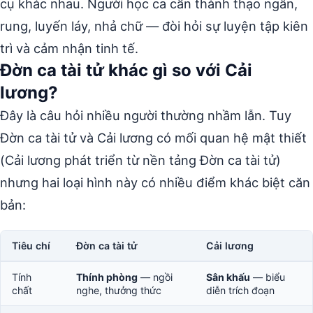
cụ khác nhau. Người học ca cần thành thạo ngân,
rung, luyến láy, nhả chữ — đòi hỏi sự luyện tập kiên
trì và cảm nhận tinh tế.
Đờn ca tài tử khác gì so với Cải
lương?
Đây là câu hỏi nhiều người thường nhầm lẫn. Tuy
Đờn ca tài tử và Cải lương có mối quan hệ mật thiết
(Cải lương phát triển từ nền tảng Đờn ca tài tử)
nhưng hai loại hình này có nhiều điểm khác biệt căn
bản:
Tiêu chí
Đờn ca tài tử
Cải lương
Tính
Thính phòng
— ngồi
Sân khấu
— biểu
chất
nghe, thưởng thức
diễn trích đoạn