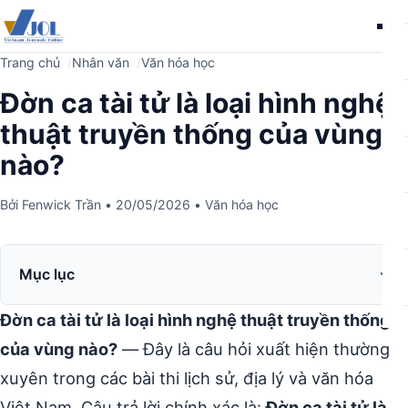
Me
Trang chủ
Nhân văn
Văn hóa học
Đờn ca tài tử là loại hình nghệ
thuật truyền thống của vùng
nào?
Bởi
Fenwick Trần
•
20/05/2026
•
Văn hóa học
Mục lục
Đờn ca tài tử là loại hình nghệ thuật truyền thống
của vùng nào?
— Đây là câu hỏi xuất hiện thường
xuyên trong các bài thi lịch sử, địa lý và văn hóa
Việt Nam. Câu trả lời chính xác là:
Đờn ca tài tử là