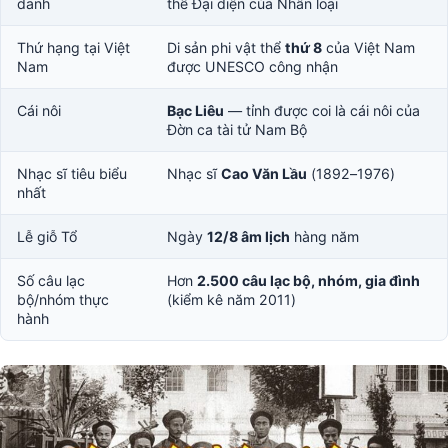
danh
thể Đại diện của Nhân loại
Thứ hạng tại Việt
Di sản phi vật thể
thứ 8
của Việt Nam
Nam
được UNESCO công nhận
Cái nôi
Bạc Liêu
— tỉnh được coi là cái nôi của
Đờn ca tài tử Nam Bộ
Nhạc sĩ tiêu biểu
Nhạc sĩ
Cao Văn Lầu
(1892–1976)
nhất
Lễ giỗ Tổ
Ngày
12/8 âm lịch
hàng năm
Số câu lạc
Hơn
2.500 câu lạc bộ, nhóm, gia đình
bộ/nhóm thực
(kiểm kê năm 2011)
hành