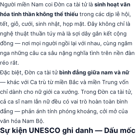
Người miền Nam coi Đờn ca tài tử là
sinh hoạt văn
hóa tinh thần không thể thiếu
trong các dịp lễ hội,
tết, giỗ, cưới, sinh nhật, họp mặt. Đây không chỉ là
nghệ thuật thuần túy mà là sợi dây gắn kết cộng
đồng — nơi mọi người ngồi lại với nhau, cùng ngâm
nga những câu ca sâu nặng nghĩa tình trên nền đàn
réo rắt.
Đặc biệt, Đờn ca tài tử
bình đẳng giữa nam và nữ
— khác với Ca trù từ miền Bắc và miền Trung vốn
chỉ dành cho nữ giới ca xướng. Trong Đờn ca tài tử,
cả ca sĩ nam lẫn nữ đều có vai trò hoàn toàn bình
đẳng — phản ánh tính phóng khoáng, cởi mở của
văn hóa Nam Bộ.
Sự kiện UNESCO ghi danh — Dấu mốc