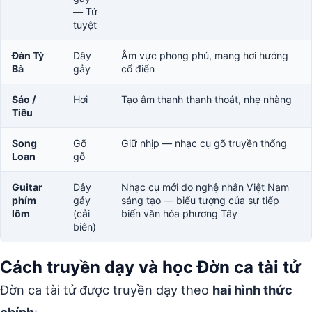
— Tứ
tuyệt
Đàn Tỳ
Dây
Âm vực phong phú, mang hơi hướng
Bà
gảy
cổ điển
Sáo /
Hơi
Tạo âm thanh thanh thoát, nhẹ nhàng
Tiêu
Song
Gõ
Giữ nhịp — nhạc cụ gõ truyền thống
Loan
gỗ
Guitar
Dây
Nhạc cụ mới do nghệ nhân Việt Nam
phím
gảy
sáng tạo — biểu tượng của sự tiếp
lõm
(cải
biến văn hóa phương Tây
biên)
Cách truyền dạy và học Đờn ca tài tử
Đờn ca tài tử được truyền dạy theo
hai hình thức