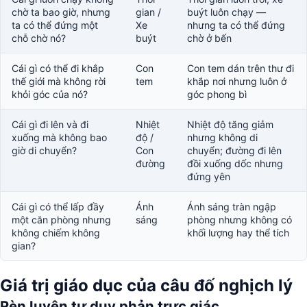
chờ ta bao giờ, nhưng
gian /
buýt luôn chạy —
ta có thể đứng một
Xe
nhưng ta có thể đứng
chỗ chờ nó?
buýt
chờ ở bến
Cái gì có thể đi khắp
Con
Con tem dán trên thư đi
thế giới mà không rời
tem
khắp nơi nhưng luôn ở
khỏi góc của nó?
góc phong bì
Cái gì đi lên và đi
Nhiệt
Nhiệt độ tăng giảm
xuống mà không bao
độ /
nhưng không di
giờ di chuyển?
Con
chuyển; đường đi lên
đường
đồi xuống dốc nhưng
đứng yên
Cái gì có thể lấp đầy
Ánh
Ánh sáng tràn ngập
một căn phòng nhưng
sáng
phòng nhưng không có
không chiếm không
khối lượng hay thể tích
gian?
Giá trị giáo dục của câu đố nghịch lý
Rèn luyện tư duy phản trực giác