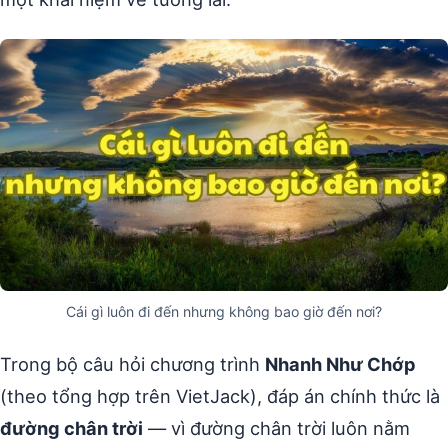
Cái gì luôn đi đến nhưng không bao giờ đến nơi?
Trong bộ câu hỏi chương trình
Nhanh Như Chớp
(theo tổng hợp trên VietJack), đáp án chính thức là
đường chân trời
— vì đường chân trời luôn nằm