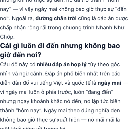
nay” — vì vậy ngày mai không bao giờ thực sự “đến
nơi”. Ngoài ra,
đường chân trời
cũng là đáp án được
chấp nhận rộng rãi trong chương trình Nhanh Như
Chớp.
Cái gì luôn đi đến nhưng không bao
giờ đến nơi?
Câu đố này có
nhiều đáp án hợp lý
tùy theo góc
nhìn và ngữ cảnh. Đáp án phổ biến nhất trên các
diễn đàn đố vui tiếng Việt và quốc tế là
ngày mai
—
vì ngày mai luôn ở phía trước, luôn “đang đến”
nhưng ngay khoảnh khắc nó đến, nó lập tức biến
thành “hôm nay”. Ngày mai theo đúng nghĩa đen
không bao giờ thực sự xuất hiện — nó mãi mãi là
một khái niệm về tương lai.