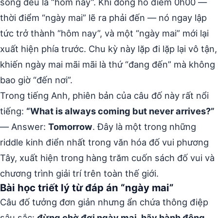
sống đều là “hôm nay”. Khi đồng hồ điểm 0h00 —
thời điểm “ngày mai” lẽ ra phải đến — nó ngay lập
tức trở thành “hôm nay”, và một “ngày mai” mới lại
xuất hiện phía trước. Chu kỳ này lặp đi lặp lại vô tận,
khiến ngày mai mãi mãi là thứ “đang đến” mà không
bao giờ “đến nơi”.
Trong tiếng Anh, phiên bản của câu đố này rất nổi
tiếng:
“What is always coming but never arrives?”
— Answer:
Tomorrow
. Đây là một trong những
riddle kinh điển nhất trong văn hóa đố vui phương
Tây, xuất hiện trong hàng trăm cuốn sách đố vui và
chương trình giải trí trên toàn thế giới.
Bài học triết lý từ đáp án “ngày mai”
Câu đố tưởng đơn giản nhưng ẩn chứa thông điệp
sâu sắc:
đừng chờ đợi ngày mai, hãy hành động