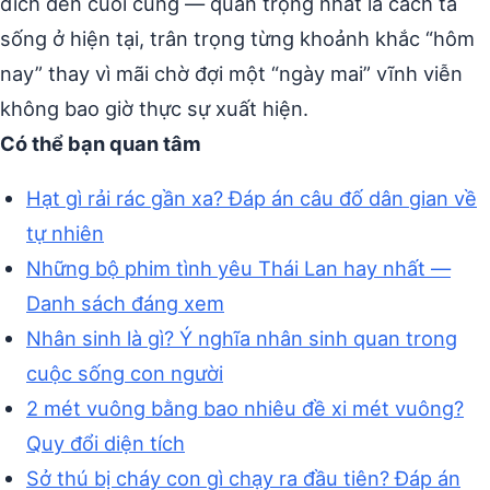
đích đến cuối cùng — quan trọng nhất là cách ta
sống ở hiện tại, trân trọng từng khoảnh khắc “hôm
nay” thay vì mãi chờ đợi một “ngày mai” vĩnh viễn
không bao giờ thực sự xuất hiện.
Có thể bạn quan tâm
Hạt gì rải rác gần xa? Đáp án câu đố dân gian về
tự nhiên
Những bộ phim tình yêu Thái Lan hay nhất —
Danh sách đáng xem
Nhân sinh là gì? Ý nghĩa nhân sinh quan trong
cuộc sống con người
2 mét vuông bằng bao nhiêu đề xi mét vuông?
Quy đổi diện tích
Sở thú bị cháy con gì chạy ra đầu tiên? Đáp án