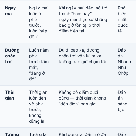
Ngày
Ngày mai
Khi ngày mai đến, nó trở
Phổ
mai
luôn ở
thành “hôm nay” —
biến
phía
ngày mai thực sự không
nhất
trước,
bao giờ tồn tại ở thời
quốc
luôn “sắp
điểm hiện tại
tế
đến”
Đường
Luôn nằm
Dù đi bao xa, đường
Đáp
chân
phía
chân trời vẫn lùi ra xa —
án
trời
trước tầm
không bao giờ chạm tới
Nhanh
mắt,
Như
“đang ở
Chớp
đó”
Thời
Thời gian
Không có điểm cuối
Đáp
gian
luôn tiến
cùng — thời gian không
án
về phía
“đến đích” bao giờ
sáng
trước,
tạo
không
dừng lại
Tương
Tương lai
Khi tương lai đến, nó đã
Đáp