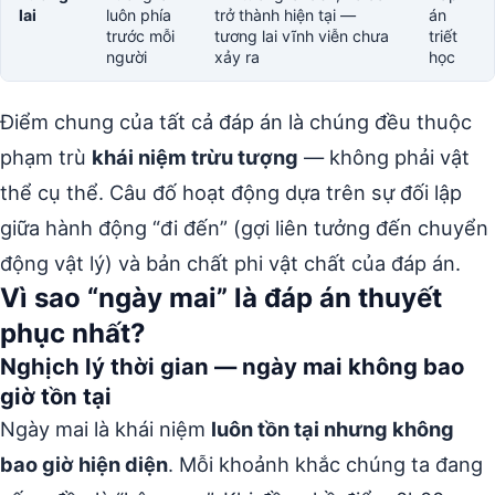
lai
luôn phía
trở thành hiện tại —
án
trước mỗi
tương lai vĩnh viễn chưa
triết
người
xảy ra
học
Điểm chung của tất cả đáp án là chúng đều thuộc
phạm trù
khái niệm trừu tượng
— không phải vật
thể cụ thể. Câu đố hoạt động dựa trên sự đối lập
giữa hành động “đi đến” (gợi liên tưởng đến chuyển
động vật lý) và bản chất phi vật chất của đáp án.
Vì sao “ngày mai” là đáp án thuyết
phục nhất?
Nghịch lý thời gian — ngày mai không bao
giờ tồn tại
Ngày mai là khái niệm
luôn tồn tại nhưng không
bao giờ hiện diện
. Mỗi khoảnh khắc chúng ta đang