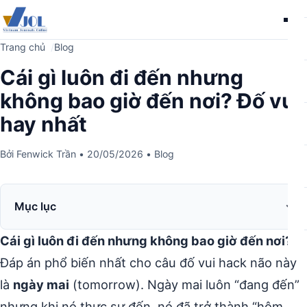
Me
Trang chủ
Blog
Cái gì luôn đi đến nhưng
không bao giờ đến nơi? Đố vui
hay nhất
Bởi
Fenwick Trần
•
20/05/2026
•
Blog
Mục lục
Cái gì luôn đi đến nhưng không bao giờ đến nơi?
Đáp án phổ biến nhất cho câu đố vui hack não này
là
ngày mai
(tomorrow). Ngày mai luôn “đang đến”
nhưng khi nó thực sự đến, nó đã trở thành “hôm