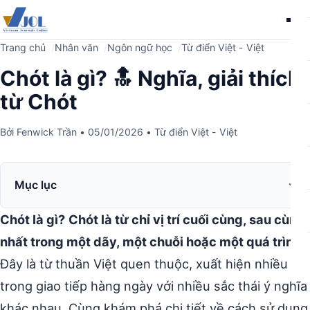
Me
Trang chủ
Nhân văn
Ngôn ngữ học
Từ điển Việt - Việt
Chót là gì? 🔝 Nghĩa, giải thích
từ Chót
Bởi
Fenwick Trần
•
05/01/2026
•
Từ điển Việt - Việt
Mục lục
Chót là gì?
Chót là từ chỉ vị trí cuối cùng, sau cùng
nhất trong một dãy, một chuỗi hoặc một quá trình.
Đây là từ thuần Việt quen thuộc, xuất hiện nhiều
trong giao tiếp hàng ngày với nhiều sắc thái ý nghĩa
khác nhau. Cùng khám phá chi tiết về cách sử dụng