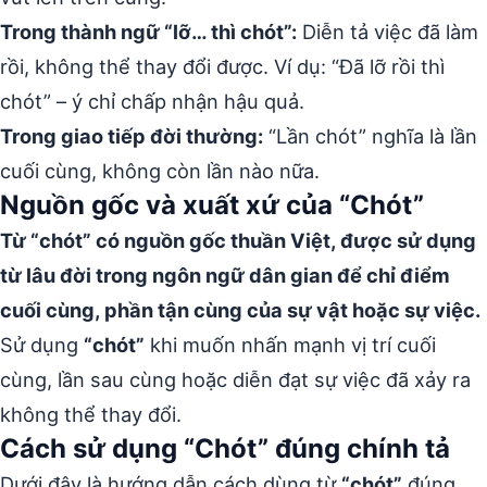
Trong thành ngữ “lỡ… thì chót”:
Diễn tả việc đã làm
rồi, không thể thay đổi được. Ví dụ: “Đã lỡ rồi thì
chót” – ý chỉ chấp nhận hậu quả.
Trong giao tiếp đời thường:
“Lần chót” nghĩa là lần
cuối cùng, không còn lần nào nữa.
Nguồn gốc và xuất xứ của “Chót”
Từ “chót” có nguồn gốc thuần Việt, được sử dụng
từ lâu đời trong ngôn ngữ dân gian để chỉ điểm
cuối cùng, phần tận cùng của sự vật hoặc sự việc.
Sử dụng
“chót”
khi muốn nhấn mạnh vị trí cuối
cùng, lần sau cùng hoặc diễn đạt sự việc đã xảy ra
không thể thay đổi.
Cách sử dụng “Chót” đúng chính tả
Dưới đây là hướng dẫn cách dùng từ
“chót”
đúng