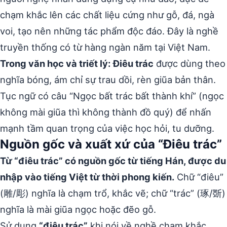
chạm khắc lên các chất liệu cứng như gỗ, đá, ngà
voi, tạo nên những tác phẩm độc đáo. Đây là nghề
truyền thống có từ hàng ngàn năm tại Việt Nam.
Trong văn học và triết lý:
Điêu trác
được dùng theo
nghĩa bóng, ám chỉ sự trau dồi, rèn giũa bản thân.
Tục ngữ có câu “Ngọc bất trác bất thành khí” (ngọc
không mài giũa thì không thành đồ quý) để nhấn
mạnh tầm quan trọng của việc học hỏi, tu dưỡng.
Nguồn gốc và xuất xứ của “Điêu trác”
Từ “điêu trác” có nguồn gốc từ tiếng Hán, được du
nhập vào tiếng Việt từ thời phong kiến.
Chữ “điêu”
(雕/彫) nghĩa là chạm trổ, khắc vẽ; chữ “trác” (琢/斲)
nghĩa là mài giũa ngọc hoặc đẽo gỗ.
Sử dụng
“điêu trác”
khi nói về nghề chạm khắc