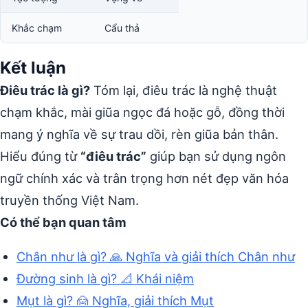
Khắc chạm
Cẩu thả
Kết luận
Điêu trác là gì?
Tóm lại, điêu trác là nghệ thuật
chạm khắc, mài giũa ngọc đá hoặc gỗ, đồng thời
mang ý nghĩa về sự trau dồi, rèn giũa bản thân.
Hiểu đúng từ
“điêu trác”
giúp bạn sử dụng ngôn
ngữ chính xác và trân trọng hơn nét đẹp văn hóa
truyền thống Việt Nam.
Có thể bạn quan tâm
Chân như là gì? 🙏 Nghĩa và giải thích Chân như
Đường sinh là gì? 📐 Khái niệm
Mụt là gì? 🙍 Nghĩa, giải thích Mụt