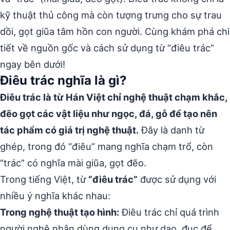
kỹ thuật thủ công mà còn tượng trưng cho sự trau
dồi, gọt giũa tâm hồn con người. Cùng khám phá chi
tiết về nguồn gốc và cách sử dụng từ “điêu trác”
ngay bên dưới!
Điêu trác nghĩa là gì?
Điêu trác là từ Hán Việt chỉ nghệ thuật chạm khắc,
đẽo gọt các vật liệu như ngọc, đá, gỗ để tạo nên
tác phẩm có giá trị nghệ thuật.
Đây là danh từ
ghép, trong đó “điêu” mang nghĩa chạm trổ, còn
“trác” có nghĩa mài giũa, gọt đẽo.
Trong tiếng Việt, từ
“điêu trác”
được sử dụng với
nhiều ý nghĩa khác nhau:
Trong nghệ thuật tạo hình:
Điêu trác chỉ quá trình
người nghệ nhân dùng dụng cụ như dao, đục để