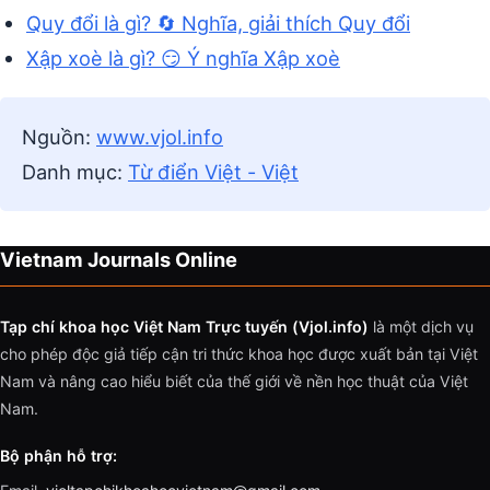
Quy đổi là gì? 🔄 Nghĩa, giải thích Quy đổi
Xập xoè là gì? 😏 Ý nghĩa Xập xoè
Nguồn:
www.vjol.info
Danh mục:
Từ điển Việt - Việt
Vietnam Journals Online
Tạp chí khoa học Việt Nam Trực tuyến (Vjol.info)
là một dịch vụ
cho phép độc giả tiếp cận tri thức khoa học được xuất bản tại Việt
Nam và nâng cao hiểu biết của thế giới về nền học thuật của Việt
Nam.
Bộ phận hỗ trợ: