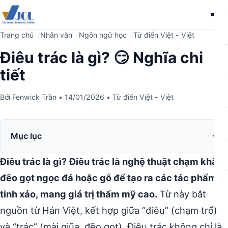
Me
Trang chủ
Nhân văn
Ngôn ngữ học
Từ điển Việt - Việt
Điêu trác là gì? 😏 Nghĩa chi
tiết
Bởi
Fenwick Trần
•
14/01/2026
•
Từ điển Việt - Việt
Mục lục
Điêu trác là gì?
Điêu trác là nghệ thuật chạm khắc,
đẽo gọt ngọc đá hoặc gỗ để tạo ra các tác phẩm
tinh xảo, mang giá trị thẩm mỹ cao.
Từ này bắt
nguồn từ Hán Việt, kết hợp giữa “điêu” (chạm trổ)
và “trác” (mài giũa, đẽo gọt). Điêu trác không chỉ là