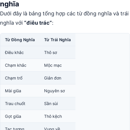
nghĩa
Dưới đây là bảng tổng hợp các từ đồng nghĩa và trái
nghĩa với
“điêu trác”
:
Từ Đồng Nghĩa
Từ Trái Nghĩa
Điêu khắc
Thô sơ
Chạm khắc
Mộc mạc
Chạm trổ
Giản đơn
Mài giũa
Nguyên sơ
Trau chuốt
Sần sùi
Gọt giũa
Thô kệch
Tạc tượng
Vụng về