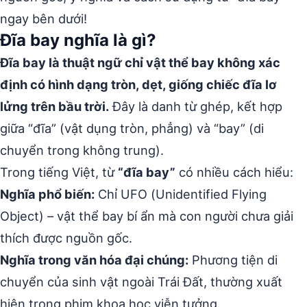
ngay bên dưới!
Đĩa bay nghĩa là gì?
Đĩa bay là thuật ngữ chỉ vật thể bay không xác
định có hình dạng tròn, dẹt, giống chiếc đĩa lơ
lửng trên bầu trời.
Đây là danh từ ghép, kết hợp
giữa “đĩa” (vật dụng tròn, phẳng) và “bay” (di
chuyển trong không trung).
Trong tiếng Việt, từ
“đĩa bay”
có nhiều cách hiểu:
Nghĩa phổ biến:
Chỉ UFO (Unidentified Flying
Object) – vật thể bay bí ẩn mà con người chưa giải
thích được nguồn gốc.
Nghĩa trong văn hóa đại chúng:
Phương tiện di
chuyển của sinh vật ngoài Trái Đất, thường xuất
hiện trong phim khoa học viễn tưởng.