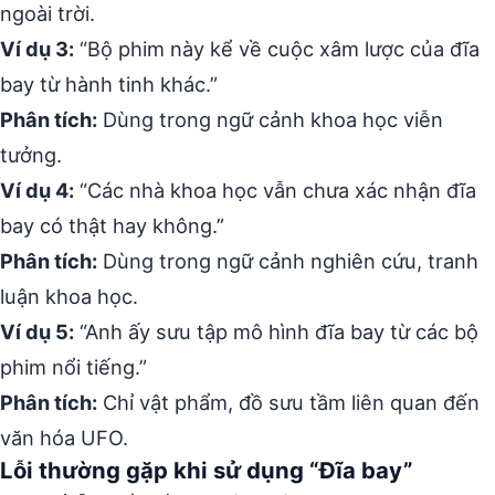
ngoài trời.
Ví dụ 3:
“Bộ phim này kể về cuộc xâm lược của đĩa
bay từ hành tinh khác.”
Phân tích:
Dùng trong ngữ cảnh khoa học viễn
tưởng.
Ví dụ 4:
“Các nhà khoa học vẫn chưa xác nhận đĩa
bay có thật hay không.”
Phân tích:
Dùng trong ngữ cảnh nghiên cứu, tranh
luận khoa học.
Ví dụ 5:
“Anh ấy sưu tập mô hình đĩa bay từ các bộ
phim nổi tiếng.”
Phân tích:
Chỉ vật phẩm, đồ sưu tầm liên quan đến
văn hóa UFO.
Lỗi thường gặp khi sử dụng “Đĩa bay”