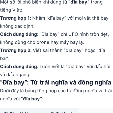
Một số lỗi phổ biến khi dùng từ
“đĩa bay”
trong
tiếng Việt:
Trường hợp 1:
Nhầm “đĩa bay” với mọi vật thể bay
không xác định.
Cách dùng đúng:
“Đĩa bay” chỉ UFO hình tròn dẹt,
không dùng cho drone hay máy bay lạ.
Trường hợp 2:
Viết sai thành “dĩa bay” hoặc “đĩa
bai”.
Cách dùng đúng:
Luôn viết là “đĩa bay” với dấu hỏi
và dấu ngang.
“Đĩa bay”: Từ trái nghĩa và đồng nghĩa
Dưới đây là bảng tổng hợp các từ đồng nghĩa và trái
nghĩa với
“đĩa bay”
: