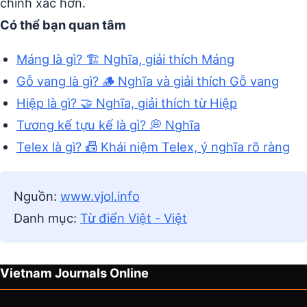
chính xác hơn.
Có thể bạn quan tâm
Máng là gì? 🏗️ Nghĩa, giải thích Máng
Gỗ vang là gì? 🪵 Nghĩa và giải thích Gỗ vang
Hiệp là gì? 🤝 Nghĩa, giải thích từ Hiệp
Tương kế tựu kế là gì? 💭 Nghĩa
Telex là gì? 📠 Khái niệm Telex, ý nghĩa rõ ràng
Nguồn:
www.vjol.info
Danh mục:
Từ điển Việt - Việt
Vietnam Journals Online