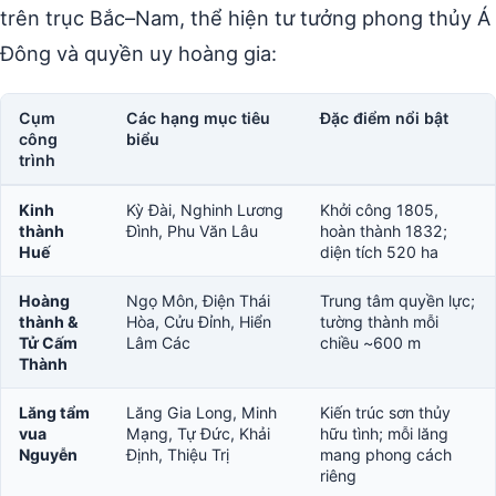
trên trục Bắc–Nam, thể hiện tư tưởng phong thủy Á
Đông và quyền uy hoàng gia:
Cụm
Các hạng mục tiêu
Đặc điểm nổi bật
công
biểu
trình
Kinh
Kỳ Đài, Nghinh Lương
Khởi công 1805,
thành
Đình, Phu Văn Lâu
hoàn thành 1832;
Huế
diện tích 520 ha
Hoàng
Ngọ Môn, Điện Thái
Trung tâm quyền lực;
thành &
Hòa, Cửu Đỉnh, Hiển
tường thành mỗi
Tử Cấm
Lâm Các
chiều ~600 m
Thành
Lăng tẩm
Lăng Gia Long, Minh
Kiến trúc sơn thủy
vua
Mạng, Tự Đức, Khải
hữu tình; mỗi lăng
Nguyễn
Định, Thiệu Trị
mang phong cách
riêng