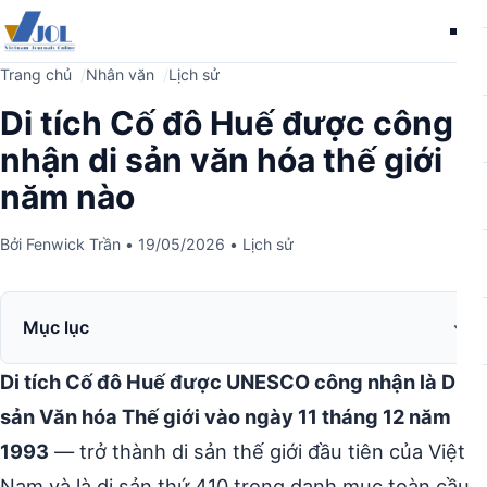
Me
Trang chủ
Nhân văn
Lịch sử
Di tích Cố đô Huế được công
nhận di sản văn hóa thế giới
năm nào
Bởi
Fenwick Trần
•
19/05/2026
•
Lịch sử
Mục lục
Di tích Cố đô Huế được UNESCO công nhận là Di
sản Văn hóa Thế giới vào ngày 11 tháng 12 năm
1993
— trở thành di sản thế giới đầu tiên của Việt
Nam và là di sản thứ 410 trong danh mục toàn cầu