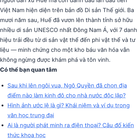
người dân xứ Huế mà còn đánh dấu lần đầu tiên
Việt Nam hiện diện trên bản đồ Di sản Thế giới. Ba
mươi năm sau, Huế đã vươn lên thành tỉnh sở hữu
nhiều di sản UNESCO nhất Đông Nam Á, với 7 danh
hiệu trải đều từ di sản vật thể đến phi vật thể và tư
liệu — minh chứng cho một kho báu văn hóa vẫn
không ngừng được khám phá và tôn vinh.
Có thể bạn quan tâm
Sau khi lên ngôi vua, Ngô Quyền đã chọn địa
điểm nào làm kinh đô cho nhà nước độc lập?
Hình ảnh ước lệ là gì? Khái niệm và ví dụ trong
văn học trung đại
Ai là người phát minh ra điện thoại? Câu đố kiến
thức khoa học